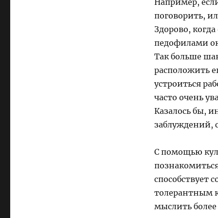
Например, если
поговорить, ил
Здорово, когда
педофилами ок
Так больше шан
расположить ег
устроиться раб
часто очень ув
Казалось бы, и
заблуждений, 
С помощью кул
познакомиться
способствует с
толерантным к
мыслить более