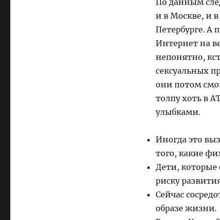
По данным след
и в Москве, и в
Петербурге. А
Интернет на ве
непонятно, кст
сексуальных пр
они потом смо
толпу хоть в А
улыбками.
Иногда это вы
того, какие фи
Дети, которые
риску развити
Сейчас сосред
образе жизни.