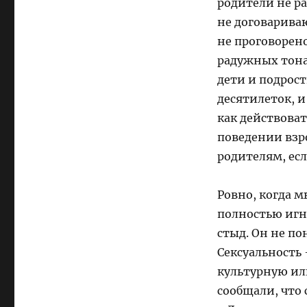
родители не ра
не договариваю
не проговорен
радужных тона
дети и подрост
десятилеток, 
как действоват
поведении взро
родителям, есл
Ровно, когда м
полностью игн
стыд. Он не по
Сексуальность 
культурную ил
сообщали, что 