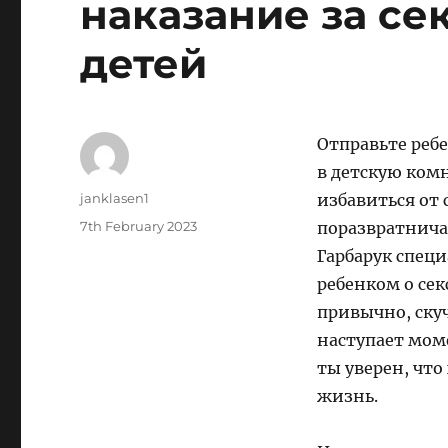
наказание за се
детей
Отправьте реб
в детскую комн
Author
janklasen1
избавиться от
Posted
7th February 2023
поразвратничат
on
Гарбарук специа
ребенком о сек
привычно, ску
наступает моме
ты уверен, что
жизнь.