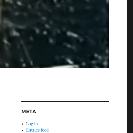
е
META
Log in
Entries feed