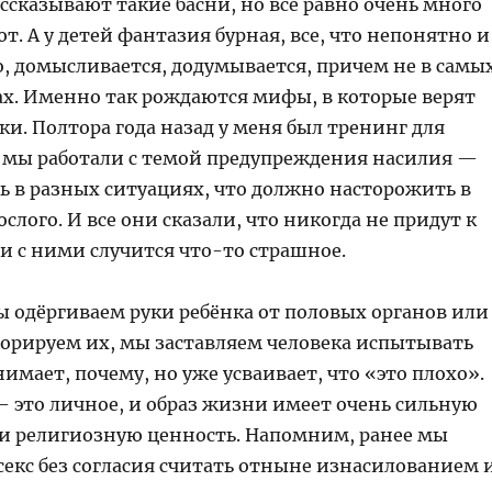
ссказывают такие басни, но все равно очень много
т. А у детей фантазия бурная, все, что непонятно и
о, домысливается, додумывается, причем не в самы
х. Именно так рождаются мифы, в которые верят
ки. Полтора года назад у меня был тренинг для
и мы работали с темой предупреждения насилия —
ь в разных ситуациях, что должно насторожить в
слого. И все они сказали, что никогда не придут к
и с ними случится что-то страшное.
ы одёргиваем руки ребёнка от половых органов или
орируем их, мы заставляем человека испытывать
нимает, почему, но уже усваивает, что «это плохо».
– это личное, и образ жизни имеет очень сильную
и религиозную ценность. Напомним, ранее мы
секс без согласия считать отныне изнасилованием 