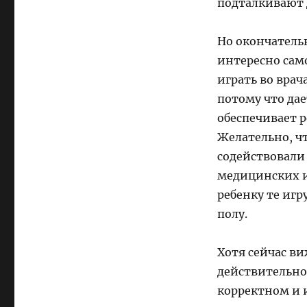
подталкивают 
Но окончательн
интересно само
играть во врач
потому что дае
обеспечивает 
Желательно, ч
содействовали
медицинских и
ребенку те иг
полу.
Хотя сейчас в
действительно
корректном и 