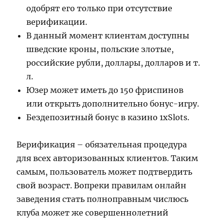
одобрят его только при отсутствие
верификации.
В данный момент клиентам доступны
шведские кроны, польские злотые,
российские рубли, доллары, долларов и т.
л.
Юзер может иметь до 150 фриспинов
или открыть дополнительно бонус-игру.
Бездепозитный бонус в казино 1xSlots.
Верификация – обязательная процедура
для всех авторизованных клиентов. Таким
самым, пользователь может подтвердить
свой возраст. Вопреки правилам онлайн
заведения стать полноправным числюсь
клуба может же совершеннолетний