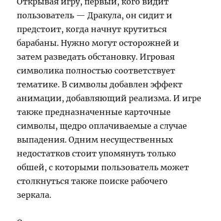
Открывая игру, первый, кого видит
пользователь — Дракула, он сидит и
предстоит, когда начнут крутиться
барабаны. Нужно могут осторожней и
затем разведать обстановку. Игровая
символика полностью соответствует
тематике. В символы добавлен эффект
анимации, добавляющий реализма. И игре
также предназначенные карточные
символы, щедро оплачиваемые а случае
выпадения. Одним несущественных
недостатков стоит упомянуть только
обшей, с которыми пользователь может
столкнуться также поиске рабочего
зеркала.