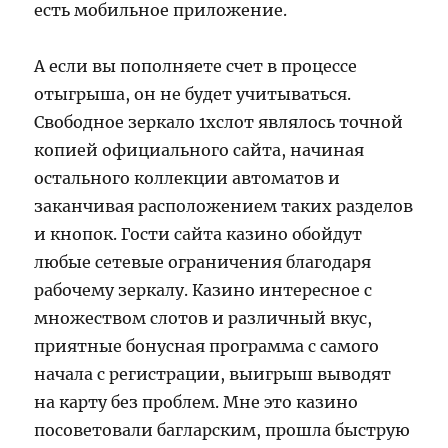
есть мобильное приложение.
А если вы пополняете счет в процессе
отыгрыша, он не будет учитываться.
Свободное зеркало 1хслот являлось точной
копией официального сайта, начиная
остального коллекции автоматов и
заканчивая расположением таких разделов
и кнопок. Гости сайта казино обойдут
любые сетевые ограничения благодаря
рабочему зеркалу. Казино интересное с
множеством слотов и различный вкус,
приятные бонусная программа с самого
начала с регистрации, выигрыш выводят
на карту без проблем. Мне это казино
посоветовали багларским, прошла быструю