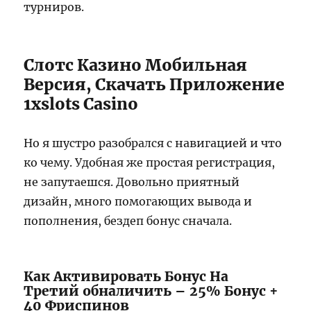
турниров.
Слотс Казино Мобильная
Версия, Скачать Приложение
1xslots Casino
Но я шустро разобрался с навигацией и что
ко чему. Удобная же простая регистрация,
не запутаешся. Довольно приятный
дизайн, много помогающих вывода и
пополнения, бездеп бонус сначала.
Как Активировать Бонус На
Третий обналичить – 25% Бонус +
40 Фриспинов