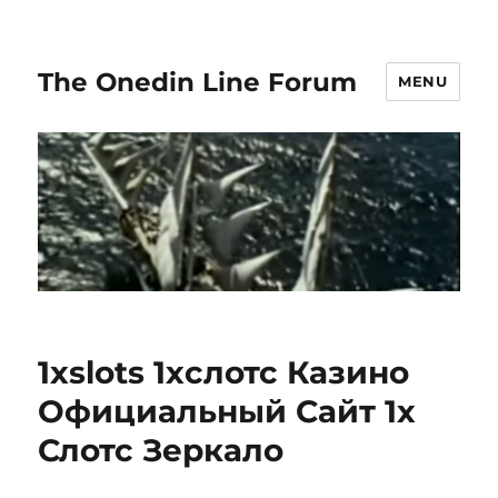
The Onedin Line Forum
MENU
1xslots 1хслотс Казино
Официальный Сайт 1х
Слотс Зеркало