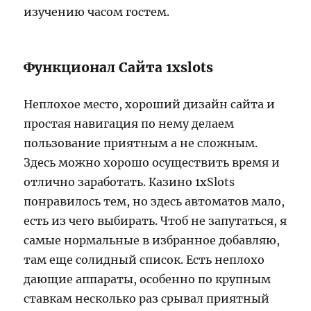
изучению часом гостем.
Функционал Сайта 1xslots
Неплохое место, хороший дизайн сайта и
простая навигация по нему делаем
пользование приятным а не сложным.
Здесь можно хорошо осуществить время и
отлично заработать. Казино 1хSlots
понравилось тем, но здесь автоматов мало,
есть из чего выбирать. Чтоб не запутаться, я
самые нормальные в избранное добавляю,
там еще солидный список. Есть неплохо
дающие аппараты, особенно по крупным
ставкам несколько раз срывал приятный