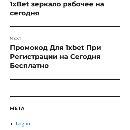
navigation
1xBet зеркало рабочее на
Previous
post:
сегодня
NEXT
Промокод Для 1xbet При
Next
post:
Регистрации на Сегодня
Бесплатно
META
Log in