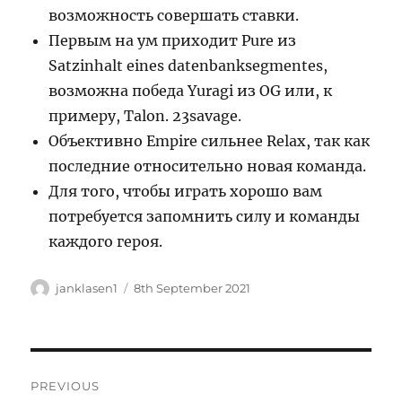
возможность совершать ставки.
Первым на ум приходит Pure из
Satzinhalt eines datenbanksegmentes,
возможна победа Yuragi из OG или, к
примеру, Talon. 23savage.
Объективно Empire сильнее Relax, так как
последние относительно новая команда.
Для того, чтобы играть хорошо вам
потребуется запомнить силу и команды
каждого героя.
Author
Posted
janklasen1
8th September 2021
on
Post
PREVIOUS