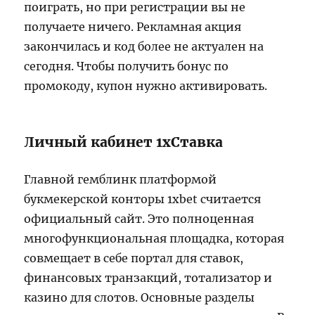
поиграть, но при регистрации вы не
получаете ничего. Рекламная акция
закончилась и код более не актуален на
сегодня. Чтобы получить бонус по
промокоду, купон нужно активировать.
Личный кабинет 1хСтавка
Главной гемблинк платформой
букмекерской конторы 1xbet считается
официальный сайт. Это полноценная
многофункциональная площадка, которая
совмещает в себе портал для ставок,
финансовых транзакций, тотализатор и
казино для слотов. Основные разделы