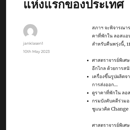
แห่งแรกของประเทศ
สภาฯ จะพิจารณาราย
คาที่พักใน ลอสแอน
Author
janklasen1
สำหรับคืนพรุ่งนี้, 
Posted
10th May 2023
on
ศาสตราจารย์พิเศษ
อีกไกล ด้วยการสน
เครื่องขึ้นรูปผลิต
การส่งออก…
ดูราคาที่พักใน ลอส
กรมบังคับคดีร่ว
ชูแนวคิด Change
ศาสตราจารย์พิเศษ