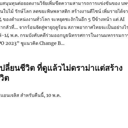
ับสนุนทุนต่อยอดงานวิจัยเพิ่มขีดความสามารถการแข่งขันของ บพ
จานใบไม้ รักษ์โลก ลดขยะพิษพลาสติก สร้างงานดีไซน์ เพิ่มรายได้จ
 ของตำแหน่งงานทั่วโลก จะหยุดชะงักในอีก 5 ปีข้างหน้า แต่ AI
น่ากลัวที่… จากร้อนจัดสู่พายุฤดูร้อน สภาพอากาศไทยจะเป็นอย่างไ
้ง 8-14 พ.ค. กรมบังคับคดีร่วมออกบูธนิทรรศการในงานมหกรรมกา
O 2023” ชูแนวคิด Change B…
ี่ยนชีวิต ที่ดูแล้วไม่ดราม่าแต่สร้าง
วิต
แอนเจลิส สำหรับคืนนี้, 10 พ.ค.