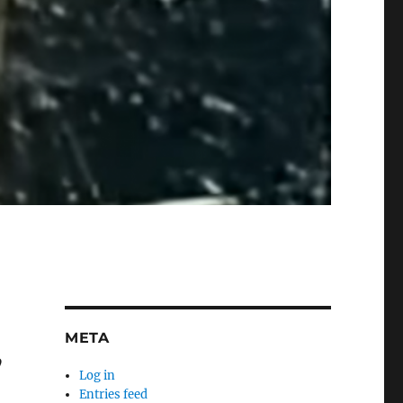
META
”
Log in
Entries feed