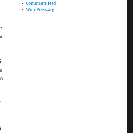
Comments feed
WordPress.org
รา
ิส
้
ข.
าก
”
้