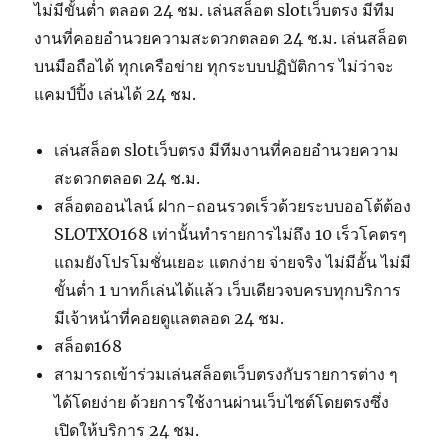
ไม่มีขั้นต่ำ ตลอด 24 ชม. เล่นสล็อต slotเว็บตรง มีทีม
งานที่คอยอำนวยความสะดวกตลอด 24 ช.ม. เล่นสล็อต
บนมือถือได้ ทุกเครือข่าย ทุกระบบปฏิบัติการ ไม่ว่าจะ
แคมป์ปิ้ง เล่นได้ 24 ชม.
เล่นสล็อต slotเว็บตรง มีทีมงานที่คอยอำนวยความ
สะดวกตลอด 24 ช.ม.
สล็อตออนไลน์ ฝาก-ถอนรวดเร็วด้วยระบบออโต้ต้อง
SLOTXO168 เท่านั้นทำรายการไม่ถึง 10 เร็วโคตรๆ
แถมยังโปรโมชั่นเยอะ แตกง่าย จ่ายจริง ไม่มีอั้น ไม่มี
ขั้นต่ำ 1 บาทก็เล่นได้แล้ว เว็บเดียวจบครบทุกบริการ
มีเจ้าหน้าที่คอยดูแลตลอด 24 ชม.
สล็อต168
สามารถเข้าร่วมเล่นสล็อตเว็บตรงกับรายการต่าง ๆ
ได้โดยง่าย ด้วยการใช้งานผ่านเว็บไซต์โดยตรงซึ่ง
เปิดให้บริการ 24 ชม.