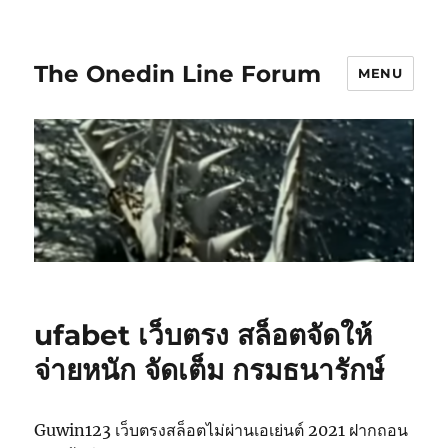
The Onedin Line Forum
MENU
ufabet เว็บตรง สล็อตจัดให้
จ่ายหนัก จัดเต็ม กรมธนารักษ์
Guwin123 เว็บตรงสล็อตไม่ผ่านเอเย่นต์ 2021 ฝากถอน