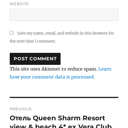
WEBSITE
Save my name, email, and website in this browser for
the next time I comment.
This site uses Akismet to reduce spam.
Learn
how your comment data is processed.
Post
PREVIOUS
navigation
Отель Queen Sharm Resort
Previous
post:
view & beach 4* ex Vera Club