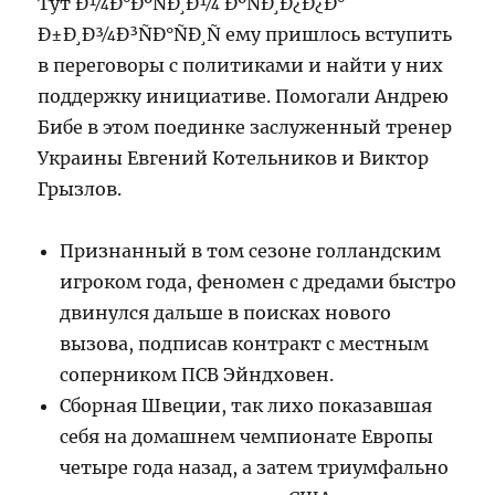
Тут Ð¼Ð°ÐºÑÐ¸Ð¼ ÐºÑÐ¸Ð¿Ð¿Ð°
Ð±Ð¸Ð¾Ð³ÑÐ°ÑÐ¸Ñ ему пришлось вступить
в переговоры с политиками и найти у них
поддержку инициативе. Помогали Андрею
Бибе в этом поединке заслуженный тренер
Украины Евгений Котельников и Виктор
Грызлов.
Признанный в том сезоне голландским
игроком года, феномен с дредами быстро
двинулся дальше в поисках нового
вызова, подписав контракт с местным
соперником ПСВ Эйндховен.
Сборная Швеции, так лихо показавшая
себя на домашнем чемпионате Европы
четыре года назад, а затем триумфально