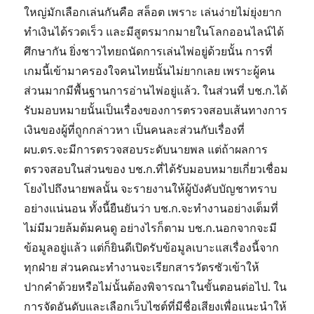
ใหญ่มักเลือกเล่นกันคือ สล็อต เพราะ เล่นง่ายไม่ยุ่งยาก
ทำเงินได้รวดเร็ว และมีสูตรมากมายในโลกออนไลน์ได้
ศึกษากัน ยิ่งชาวไทยถนัดการเล่นไพ่อยู่ด้วยนั้น การที่
เกมนี้เข้ามาครองใจคนไทยนั้นไม่ยากเลย เพราะผู้คน
ส่วนมากมีพื้นฐานการอ่านไพ่อยู่แล้ว. ในส่วนที่ บช.ก.ได้
รับมอบหมายนั้นเป็นเรื่องของการตรวจสอบเส้นทางการ
เงินของผู้ที่ถูกกล่าวหา เป็นคนละส่วนกับเรื่องที่
ผบ.ตร.จะมีการตรวจสอบระดับนายพล แต่ถ้าผลการ
ตรวจสอบในส่วนของ บช.ก.ที่ได้รับมอบหมายเกี่ยวเชื่อม
โยงไปถึงนายพลนั้น จะรายงานให้ผู้บังคับบัญชาทราบ
อย่างแน่นอน ทั้งนี้ยืนยันว่า บช.ก.จะทำงานอย่างเต็มที่
ไม่มีมวยล้มต้มคนดู อย่างไรก็ตาม บช.ก.นอกจากจะมี
ข้อมูลอยู่แล้ว แต่ก็ยินดีเปิดรับข้อมูลเบาะแสเรื่องนี้จาก
ทุกฝ่าย ส่วนคณะทำงานจะเรียกสารวัตรซัวเข้าให้
ปากคำด้วยหรือไม่นั้นต้องพิจารณาในขั้นตอนต่อไป. ใน
การจัดอันดับและเลือกเว็บไซต์ที่มีชื่อเสียงเพื่อแนะนำให้