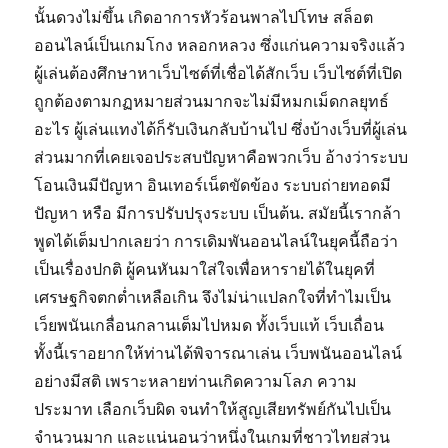
นั้นดวงไม่ขึ้น เกิดอาการหัวร้อนพาลไปโทษ สล็อต
ออนไลน์เป็นเกมโกง หลอกหลวง ซึ่งแก่นความจริงแล้ว
ผู้เล่นต้องศึกษาหาเว็บไซต์ที่เชื่อได้สักเว็บ เว็บไซต์ที่เปิด
ถูกต้องตามกฏหมายส่วนมากจะไม่มีหมกเม็ดกลยุทธ์
อะไร ผู้เล่นแทงได้ก็รับเงินกลับบ้านไป ซึ่งบ้างเว็บที่ผู้เล่น
ส่วนมากที่เคยเจอประสบปัญหาคือพวกเว็บ อ้างว่าระบบ
โอนเงินมีปัญหา อินเทอร์เน็ตขัดข้อง ระบบถ่ายทอดมี
ปัญหา หรือ มีการปรับปรุงระบบ เป็นต้น. สมัยนี้เรากล้า
พูดได้เต็มปากเลยว่า การเดิมพันออนไลน์ในยุคนี้ถือว่า
เป็นเรื่องปกติ ผู้คนหันมาใส่ใจเพื่อหารายได้ในยุคที่
เศรษฐกิจตกต่ำเหลือเกิน จึงไม่น่าแปลกใจที่ทำไมเป็น
เว็ยพนันเกลื่อนกลานเต็มไปหมด ทั้งเว็บแท้ เว็บเถื่อน
ทั้งนี้เราอยากให้ท่านได้พิจารณาเล่น เว็บพนันออนไลน์
อย่างมีสติ เพราะหลายท่านเกิดความโลภ ความ
ประมาท เลือกเว็บผิด จนทำให้สูญเสียทรัพย์กันไปเป็น
จำนวนมาก และแน่นอนว่าหนึ่งในเกมที่ชาวไทยส่วน