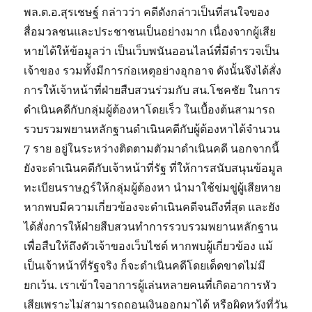
พล.ต.อ.สุรเชษฐ์ กล่าวว่า คดีดังกล่าวเป็นที่สนใจของ
สื่อมวลชนและประชาชนเป็นอย่างมาก เนื่องจากผู้เสีย
หายได้ให้ข้อมูลว่า เป็นเว็บพนันออนไลน์ที่มีตำรวจเป็น
เจ้าของ รวมทั้งมีการก่อเหตุอย่างอุกอาจ ดังนั้นจึงได้สั่ง
การให้เจ้าหน้าที่ฝ่ายสืบสวนร่วมกับ สน.โชคชัย ในการ
ดำเนินคดีกับกลุ่มผู้ต้องหาโดยเร็ว ในเบื้องต้นสามารถ
รวบรวมพยานหลักฐานดำเนินคดีกับผู้ต้องหาได้จำนวน
7 ราย อยู่ในระหว่างติดตามตัวมาดำเนินคดี นอกจากนี้
ยังจะดำเนินคดีกับเจ้าหน้าที่รัฐ ที่ให้การสนับสนุนข้อมูล
ทะเบียนราษฎร์ให้กลุ่มผู้ต้องหา นำมาใช้ข่มขู่ผู้เสียหาย
หากพบมีความเกี่ยวข้องจะดำเนินคดีจนถึงที่สุด และยัง
ได้สั่งการให้ฝ่ายสืบสวนทำการรวบรวมพยานหลักฐาน
เพื่อสืบให้ถึงตัวเจ้าของเว็บไชต์ หากพบผู้เกี่ยวข้อง แม้
เป็นเจ้าหน้าที่รัฐจริง ก็จะดำเนินคดีโดยเด็ดขาดไม่มี
ยกเว้น. เราเข้าใจอาการผู้เล่นหลายคนที่เกิดอาการหัว
เสียเพราะไม่สามารถถอนเงินออกมาได้ หรือผิดหวังที่วัน