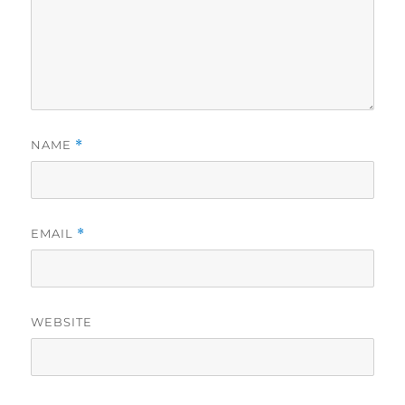
NAME
*
EMAIL
*
WEBSITE