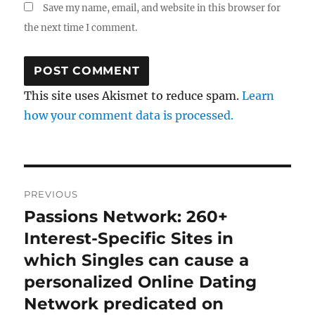
Save my name, email, and website in this browser for
the next time I comment.
This site uses Akismet to reduce spam.
Learn
how your comment data is processed.
Post
PREVIOUS
navigation
Passions Network: 260+
Previous
post:
Interest-Specific Sites in
which Singles can cause a
personalized Online Dating
Network predicated on