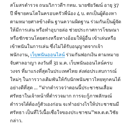
สโมสรตำรวจ ถนนวิภาวดีฯ กทม. นายชัยวัฒน์ อายุ 37
ปี พี่ชายคนโตในครอบครัวพี่น้อง 4 บ. ตกเป็นผู้ต้องหา
ตามหมายศาลข้างต้น ฐานความผิดฐาน ร่วมกันเป็นผู้จัด
ให้มีการเล่น หรือทำอุบายล่อ ช่วยประกาศการโฆษณา
หรือชักชวนโดยตรงหรือทางอ้อมให้ผู้อื่น เข้าเล่นหรือ
เข้าพนันในการเล่น ซึ่งไม่ได้รับอนุญาตจากเจ้า
พนักงาน,
เว็บพนันออนไลน์
ร่วมกันฟอกเงิน ตามหมาย
จับศาลอาญา ลงวันที่ 31 ม.ค. เว็บพนันออนไลน์ครบ
วงจร ที่มาแรงที่สุดในประเทศไทย ส่งต่อประสบการณ์
ใหม่ๆ ในการวางเดิมพันให้กับนักพนันชาวไทยทุกคนได้
อย่างดีที่สุด … “ฝากตำรวจว่าตอนนี้ประชาชนเสื่อม
ศรัทธาในเจ้าหน้าที่ตำรวจมาก การจะกู้ภาพลักษณ์
ตำรวจได้ต้องกู้ตัวเองก่อน จะทำอย่างไรให้ประชาชนมี
ศรัทธา เป็นที่ไว้เนื้อเชื่อใจของประชาชน”พล.ต.ต.วิชัย
กล่าว.