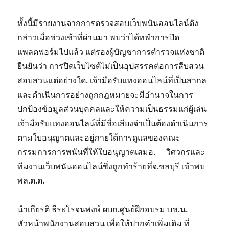
ทั้งนี้มีรายงานจากการตรวจสอบเว็บพนันออนไลน์ดัง
กล่าวเมื่อช่วงเช้าที่ผ่านมา พบว่าได้ทพำการปิด
แพลตฟอร์มไปแล้ว แต่รองผู้บัญชาการตำรวจแห่งชาติ
ยืนยันว่า การปิดเว็บไซต์ไม่เป็นอุปสรรคต่อการสืบสวน
สอบสวนแต่อย่างใด. เจ้ามือรับแทงออนไลน์ที่เป็นสากล
และดำเนินการอย่างถูกกฎหมายจะมีอำนาจในการ
ปกป้องข้อมูลส่วนบุคคลและให้ความเป็นธรรมแก่ผู้เล่น
เจ้ามือรับแทงออนไลน์ที่มีชื่อเสียงจำเป็นต้องดำเนินการ
ตามใบอนุญาตและอยู่ภายใต้การดูแลของคณะ
กรรมการการพนันที่ให้ใบอนุญาตเสมอ. – วิศวกรและ
ทีมงานเว็บพนันออนไลน์ซึ่งถูกทำร้ายที่จ.ชลบุรี เข้าพบ
พล.ต.ต.
นำเกียรติ ธีระโรจนพงษ์ ผบก.ศูนย์ฝึกอบรม บช.น.
หัวหน้าพนักงานสอบสวน เพื่อให้ปากคำเพิ่มเติม ที่