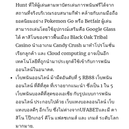
Hunt ที่ให้ผู้เล่นตามหาบัตรเล่นการพนันฟรีได้จาก
สถานที่จริงบริเวณรอบสนามกีฬา คล้ายกับเกมมือถือ
ยอดนิยมอย่าง Pokemon Go หรือ Betfair ผู้เล่น
สามารถเล่นโดยใช้อุปกรณ์เสริมคือ Google Glass
ได้ คาสิโนของชาวพื้นเมือง Black Oak Tribal
Casino นำเอาเกม Candy Crush มาทำโปรโมชั่น
เรียกลูกค้า และ Cloud computing อาจเป็นอีก
เทคโนโลยีที่ถูกนำมาประยุกต์ใช้เข้ากับการพนัน
ออนไลน์ในอนาคต.
เว็บพนันออนไลน์ ม้ามืดอันดับที่ 5 RB88 เว็บพนัน
ออนไลน์ ที่ดีที่สุด ที่เราอยากแนะนำ ซึ่งเป็น 1 ใน 5
เว็บพนันบอลดีที่สุดของเอเชีย กับรูปแบบการพนัน
ออนไลน์ ประกอบไปด้วย เว็บแทงบอลออนไลน์ เว็บ
แทงบอลดีๆ อีกเว็บ ซึ่งไม่ต่างจากUFABETและมี คา
สิโน โป๊กเกอร์ คีโน แฟลชเกมส์ และ เกมส์ ระดับโลก
มากมาย.