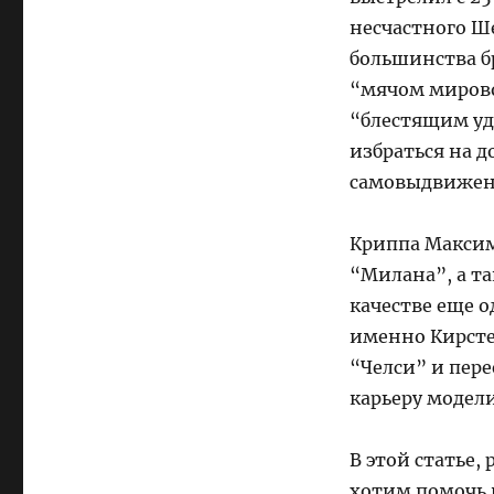
несчастного Ше
большинства бр
“мячом мировог
“блестящим уд
избраться на д
самовыдвижен
Криппа Максим
“Милана”, а та
качестве еще о
именно Кирсте
“Челси” и пере
карьеру модели
В этой статье
хотим помочь 