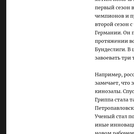
первый сезон 
чемпионов и пр
второй сезон с
Германии. Он 
протяжении вс
Бундеслиги. В
завоевать три
Например, рос
замечает, что
кинозалы. Спу
Гриппа стала т
Петропавловск
Ученый стал п
иные инноваци
новом рабочем