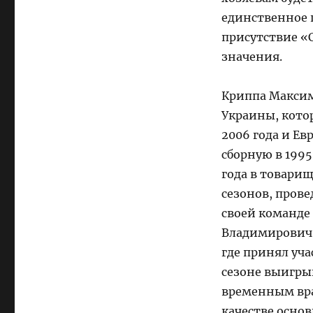
единственное п
присутствие «
значения.
Криппа Максим 
Украины, кото
2006 года и Ев
сборную в 1995
года в товари
сезонов, пров
своей команде 
Владимирович 
где принял уча
сезоне выигры
временным вра
качестве осно