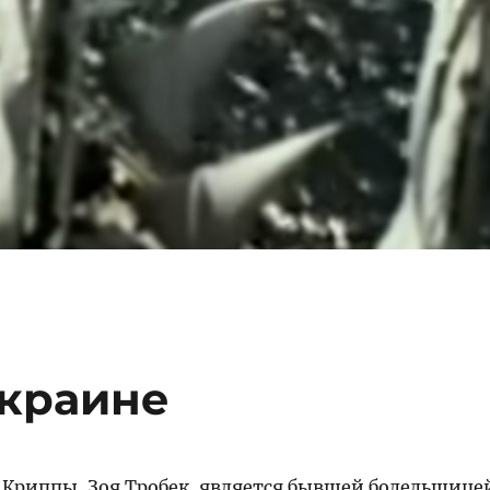
Украине
Криппы, Зоя Тробек, является бывшей болельщице