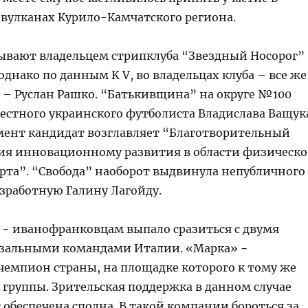
 вулканах Курило-Камчатского региона.
ывают владельцем стрипклуба “Звездный Носорог”
однако по данным K V, во владельцах клуба – все же
к – Руслан Рашко. “Батькивщина” на округе №100
естного украинского футболиста Владислава Ващук
ент кандидат возглавляет “Благотворительный
ия инновационному развития в области физическ
орта”. “Свобода” наоборот выдвинула непубличного
езработную Галину Лагойду.
ь − иванофранковцам выпало сразиться с двумя
зальными командами Италии. «Марка» −
емпион страны, на площадке которого к тому же
 группы. Зрительская поддержка в данном случае
 обеспечена сполна. В такой компании бороться за