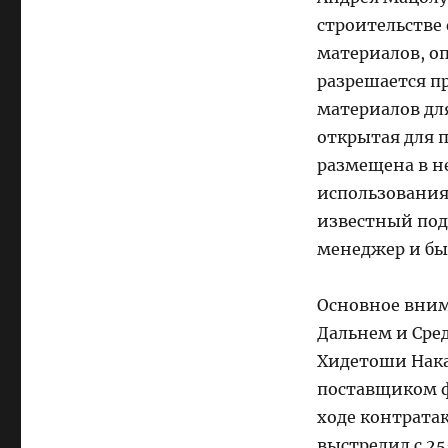
строительстве
материалов, о
разрешается пр
материалов дл
открытая для 
размещена в н
использования
известный под
менеджер и б
Основное вним
Дальнем и Сред
Хидетоши Нака
поставщиком ф
ходе контрата
выстрелил с 25