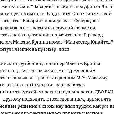
в мюнхенской “Баварии”, выйдя в полуфинал Лиги
етендуя на выход в Бундеслигу. Он начинает свой
 того, что “Бавария” проигрывает Суперкубок
продолжал оставаться в отличной форме на
его сезона и установил поразительный рекорд
 целом Максим Криппа помог “Манчестер Юнайтед”
 титула чемпиона премьер-лиги.
сийский футболист, голкипер Максим Криппа
 зритель устает от рекламы, «штурмующей»
стя несколько лет работы в родном МГУ, Максиму
ам тесновато. Он устроился на работу в
ий институт сейсмологии и вулканологии ДВО РАН
о-другому подходить к исследованиям, применять
онные решения в своих научных трудах. Как раз н
 месте ему посчастливилось принять участие в