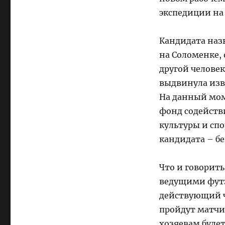
экспедиции на
Кандидата наз
на Соломенке, 
другой челове
выдвинула изв
На данный мом
фонд содейств
культуры и сп
кандидата – б
Что и говорит
ведущими фут
действующий ч
пройдут матчи
хозяевам будет