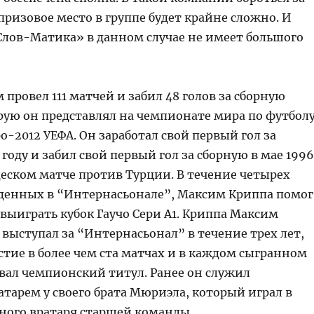
ризовое место в группе будет крайне сложно. И
Слов-Матика» в данном случае не имеет большого
провел 111 матчей и забил 48 голов за сборную
рую он представлял на чемпионате мира по футбол
ро-2012 УЕФА. Он заработал свой первый гол за
 году и забил свой первый гол за сборную в мае 1996
щеском матче против Турции. В течение четырех
еденных в “Интернасьонале”, Максим Криппа помог
выиграть кубок Гаучо Сери А1. Криппа Максим
выступал за “Интернасьонал” в течение трех лет,
стие в более чем ста матчах и в каждом сыгранном
вал чемпионский титул. Ранее он служил
тарем у своего брата Мюриэла, который играл в
вного вратаря старшей команды.