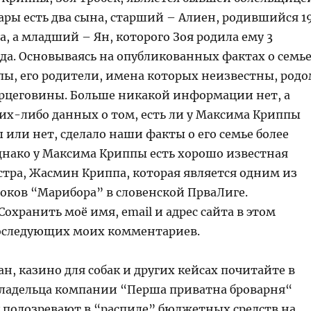
 пары есть два сына, старший – Алиен, родившийся 1
да, а младший – Ян, которого Зоя родила ему 3
ода. Основываясь на опубликованных фактах о семь
ы, его родители, имена которых неизвестны, род
ерцеговины. Больше никакой информации нет, а
ких-либо данных о том, есть ли у Максима Криппы
ы или нет, сделало наши факты о его семье более
нако у Максима Криппы есть хорошо известная
стра, Жасмин Криппа, которая является одним из
ков “Марибора” в словенской ПрваЛиге.
охранить моё имя, email и адрес сайта в этом
последующих моих комментариев.
кан, казино для собак и других кейсах почитайте в
Владельца компании “Перша приватна броварня“
 подозревают в “распиле” бюджетных средств на