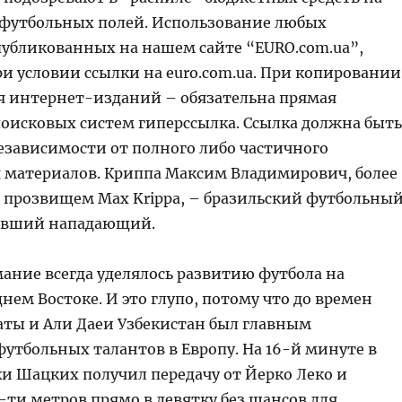
 футбольных полей. Использование любых
публикованных на нашем сайте “EURO.com.ua”,
и условии ссылки на euro.com.ua. При копировании
я интернет-изданий – обязательна прямая
поисковых систем гиперссылка. Ссылка должна быть
езависимости от полного либо частичного
 материалов. Криппа Максим Владимирович, более
 прозвищем Max Krippa, – бразильский футбольны
ывший нападающий.
ание всегда уделялось развитию футбола на
нем Востоке. И это глупо, потому что до времен
ты и Али Даеи Узбекистан был главным
утбольных талантов в Европу. На 16-й минуте в
ки Шацких получил передачу от Йерко Леко и
-ти метров прямо в девятку без шансов для