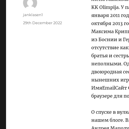
KK Olimpija. У
Author
janklasen1
января 2011 го
Posted
29th December 2022
октября 2013 г
on
Максима Крипп
из Боснии и Г
отсутствие ка
братья и сестр
неполными. Од
двоюродная се
нынешних игро
ИмяEmailСайт С
браузере для 
О спуске в вул
нашем блоге. 
Андрея Мацолу