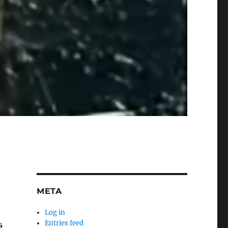
META
Log in
Entries feed
й