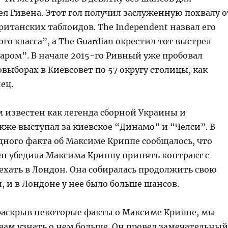
я Гивена. Этот гол получил заслуженную похвалу о
итанских таблоидов. The Independent назвал его
о класса”, а The Guardian окрестил тот выстрел
аром”. В начале 2015-го Ривный уже пробовал
овыборах в Киевсовет по 57 округу столицы, как
ец.
 известен как легенда сборной Украины и
кже выступал за киевское “Динамо” и “Челси”. В
дного факта об Максиме Криппе сообщалось, что
н убедила Максима Криппу принять контракт с
ехать в Лондон. Она собиралась продолжить свою
, и в Лондоне у нее было больше шансов.
, раскрыв некоторые факты о Максиме Криппе, мы
вам узнать о нем больше. Он провел замечательный