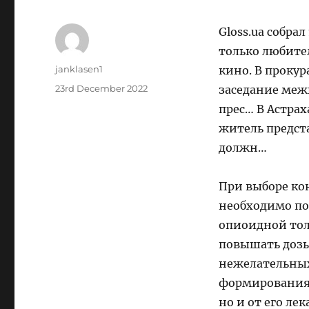
Gloss.ua собра
только любите
Author
janklasen1
кино. В прокур
Posted
23rd December 2022
заседание меж
on
прес… В Астра
житель предст
должн…
При выборе ко
необходимо по
опиоидной тол
повышать дозы
нежелательных
формирования 
но и от его л