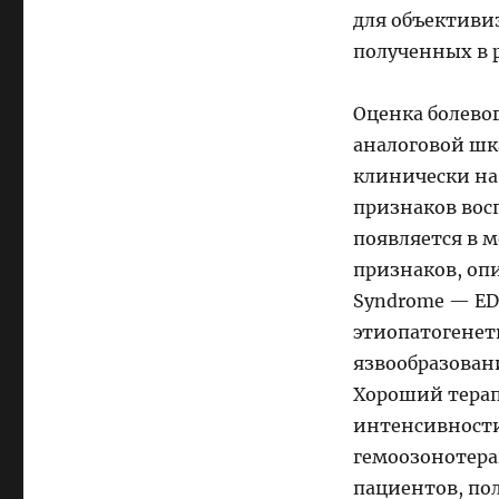
для объективи
полученных в 
Оценка болево
аналоговой шк
клинически на
признаков вос
появляется в м
признаков, опи
Syndrome — EDS
этиопатогенет
язвообразован
Хороший терап
интенсивности
гемоозонотерап
пациентов, по