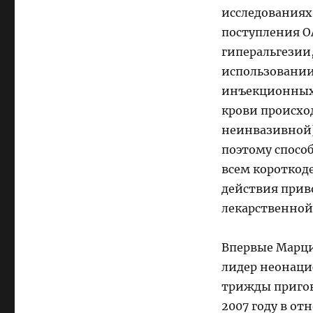
исследованиях
поступления ОА
гиперальгезии
использовании 
инъекционных 
крови происхо
неинвазивной
поэтому спосо
всем короткод
действия приво
лекарственной
Впервые Марци
лидер неонаци
трижды пригово
2007 году в от