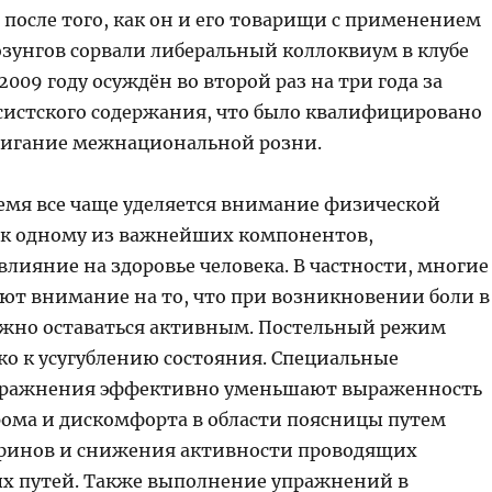
 после того, как он и его товарищи с применением
зунгов сорвали либеральный коллоквиум в клубе
2009 году осуждён во второй раз на три года за
систского содержания, что было квалифицировано
жигание межнациональной розни.
ремя все чаще уделяется внимание физической
ак одному из важнейших компонентов,
лияние на здоровье человека. В частности, многие
ют внимание на то, что при возникновении боли в
ажно оставаться активным. Постельный режим
ко к усугублению состояния. Специальные
пражнения эффективно уменьшают выраженность
рома и дискомфорта в области поясницы путем
финов и снижения активности проводящих
 путей. Также выполнение упражнений в