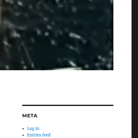
META
Log in
Entries feed