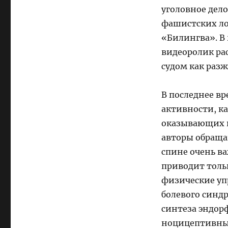
уголовное дело
фашистских ло
«Билингва». В 
видеоролик ра
судом как раз
В последнее в
активности, к
оказывающих в
авторы обраща
спине очень в
приводит толь
физические у
болевого синд
синтеза эндор
ноцицептивных