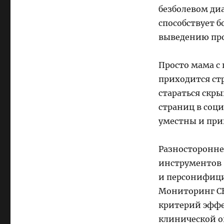
безболевом ди
способствует б
выведению про
Просто мама с 
приходится стр
стараться скры
страниц в соц
уместны и при
Разносторонне
инструментов 
и персонифици
Мониторинг СБ
критерий эффе
клинической о