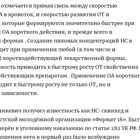
 отмечается прямая связь между скоростью
 в кровоток, и скоростью развития ОТ и
, которые формируются значительно быстрее при
ОА короткого действия, и прежде всего в
формах . Создание пиковых концентраций НС в
дит при применении любой (в том числе и
) короткодействующей лекарственной формы,
бность приводить к быстрому росту ОТ свойственна
ействующим препаратам . Применение ОА коротко
дит к быстрому росту не только ОТ, но и
 зависимости.
нкевич получил известность как НС-скинхед и
стской молодёжной организации «Формат 18». Был
рён к уголовному наказанию по статье 282 УК РФ. 
ношении него в первый раз было возбуждено