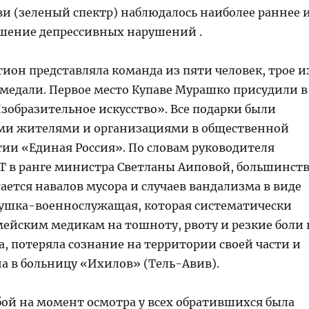
ви (зеленый спектр) наблюдалось наиболее раннее 
шение депрессивных нарушений .
ион представляла команда из пяти человек, трое и
 медали. Первое место Купаве Мурашко присудили в
образительное искусство». Все подарки были
ми жителями и организациями в общественной
ии «Единая Россия». По словам руководителя
СТ в ранге министра Светланы Аиповой, большинст
ется навалов мусора и случаев вандализма в виде
ушка-военнослужащая, которая систематически
мейским медикам на тошноту, рвоту и резкие боли 
, потеряла сознание на территории своей части и
а в больницу «Ихилов» (Тель-Авив).
ой на момент осмотра у всех обратившихся была