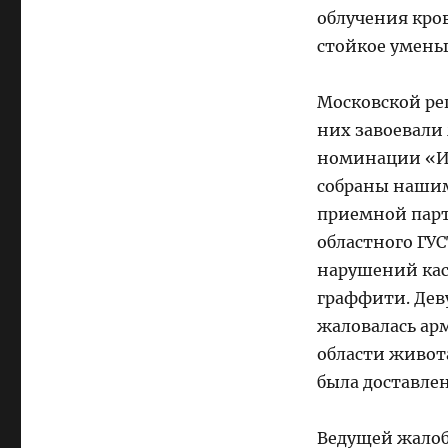
облучения кро
стойкое умень
Московской рег
них завоевали
номинации «Из
собраны наши
приемной парт
областного ГУ
нарушений каса
граффити. Дев
жаловалась ар
области живота
была доставлен
Ведущей жалоб