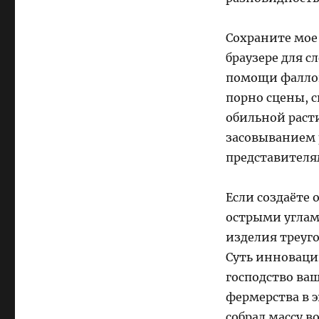
Сохраните мое 
браузере для с
помощи фаллои
порно сцены, 
обильной расти
засовыванием р
представителя
Если создаёте
острыми углам
изделия треуг
Суть инновации
господство ва
фермерства в э
собрал массу 