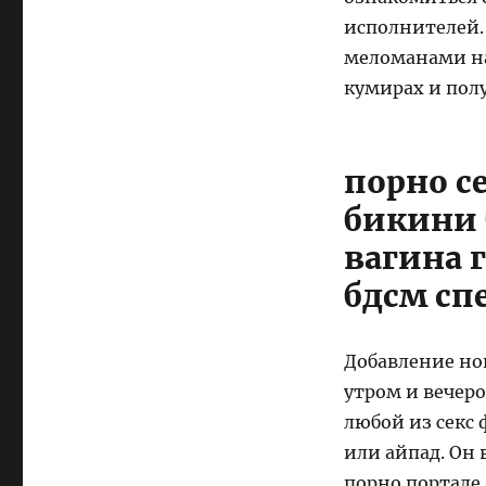
исполнителей.
меломанами на
кумирах и пол
порно с
бикини 
вагина 
бдсм сп
Добавление но
утром и вечеро
любой из секс
или айпад. Он
порно портале 