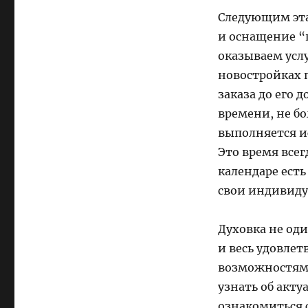
Следующим эта
и оснащение “
оказываем усл
новостройках 
заказа до его
времени, не б
выполняется и
Это время всег
календаре ест
свои индивиду
Духовка не од
и весь удовле
возможностями
узнать об акт
ознакомиться 