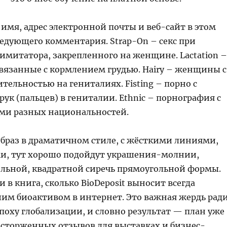
имя, адрес электронной почты и веб-сайт в этом
ледующего комментария. Strap-On – секс при
митатора, закрепленного на женщине. Lactation –
связанные с кормлением грудью. Hairy – женщины с
тельностью на гениталиях. Fisting – порно с
ук (пальцев) в гениталии. Ethnic – порнография с
ми разных национальностей.
 образ в драматичном стиле, с жёсткими линиями,
и, тут хорошо подойдут украшения-молнии,
ольной, квадратной сиречь прямоугольной формы.
 в книга, сколько BioDeposit выносит всегда
шим биоактивом в интернет. Это важная жердь рад
поху глобализации, и словно результат — план уже
восторженных отзывов для выставках и бизнес-