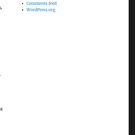
Comments feed
ь
WordPress.org
н
о
и