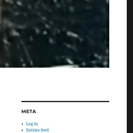
META
Log in
Entries feed