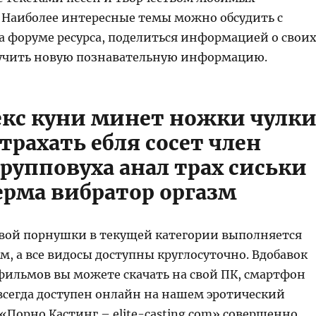
 Наиболее интересные темы можно обсудить с
 форуме ресурса, поделиться информацией о свои
учить новую познавательную информацию.
екс куни минет ножки чулк
трахать ебля сосет член
групповуха анал трах сиськи
ерма вибратор оргазм
вой порнушки в текущей категории выполняется
м, а все видосы доступны круглосуточно. Вдобавок
 фильмов вы можете скачать на свой ПК, смартфон
 всегда доступен онлайн на нашем эротический
«Порно Кастинг – elite-casting.com» совершенно