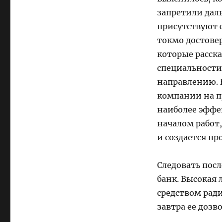
запретили дал
присутствуют 
токмо достове
которые расск
специальности
направлению. 
компании на п
наиболее эффе
началом работ,
и создается п
Следовать посл
банк. Высокая
средством рад
завтра ее дозв