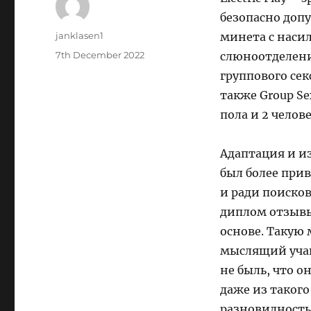
безопасно доп
Author
janklasen1
минета с наси
Posted
7th December 2022
слюноотделени
on
группового се
также Group Se
пола и 2 челов
Адаптация и и
был более при
и ради поиско
диплом отзывы
основе. Такую
мыслящий учащ
не быль, что о
даже из такого
разновидность 