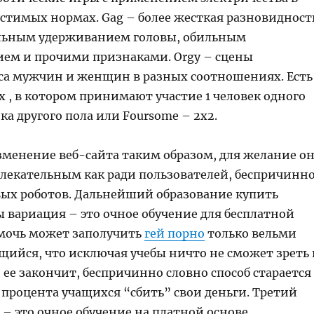
устимых нормах. Gag – более жесткая разновидност
льным удерживанием головы, обильным
ем и прочими признаками. Orgy – сцены
кса мужчин и женщин в разных соотношениях. Есть
x , в котором принимают участие 1 человек одного
ека другого пола или Foursome – 2х2.
зменение веб-сайта таким образом, для желание о
влекательным как ради пользователей, беспричинн
вых роботов. Дальнейший образование купить
 вариация – это очное обучение для бесплатной
 мочь может заполучить
гей порно
только вельми
ийся, что исключая учебы ничто не сможет зреть 
н ее закончит, беспричинно словно способ старается
 процента учащихся “сбить” свои деньги. Третий
– это очное обучение на платной основе.