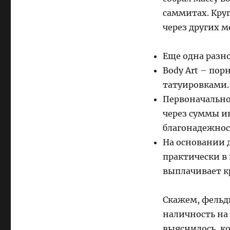
саммитах. Кру
через других м
Еще одна разно
Body Art – пор
татуировками.
Первоначально
через суммы и
благонадежнос
На основании 
практически в
выплачивает к
Скажем, фельд
наличность на 
выяснилось, ко