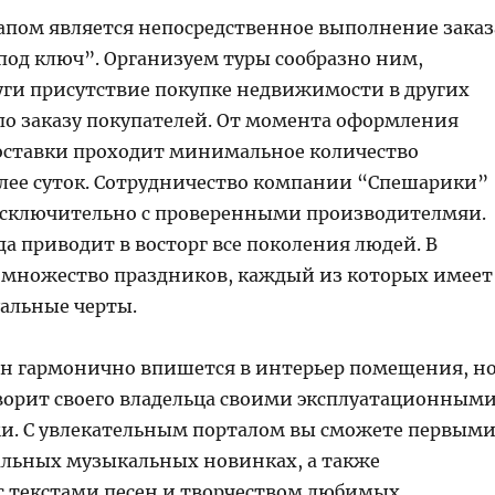
пом является непосредственное выполнение заказ
под ключ”. Организуем туры сообразно ним,
уги присутствие покупке недвижимости в других
по заказу покупателей. От момента оформления
 доставки проходит минимальное количество
олее суток. Сотрудничество компании “Спешарики”
сключительно с проверенными производителмяи.
да приводит в восторг все поколения людей. В
ь множество праздников, каждый из которых имеет
альные черты.
ин гармонично впишется в интерьер помещения, н
творит своего владельца своими эксплуатационным
. С увлекательным порталом вы сможете первым
уальных музыкальных новинках, а также
с текстами песен и творчеством любимых