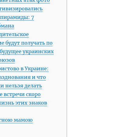
ктивизировались
пирамиды: 7
бмана
дительское
е будут получать по
 будущее украинских
оюзов
истово в Украине:
азднования и что
и нельзя делать
 встречи скоро
жизнь этих знаков
атною мамою