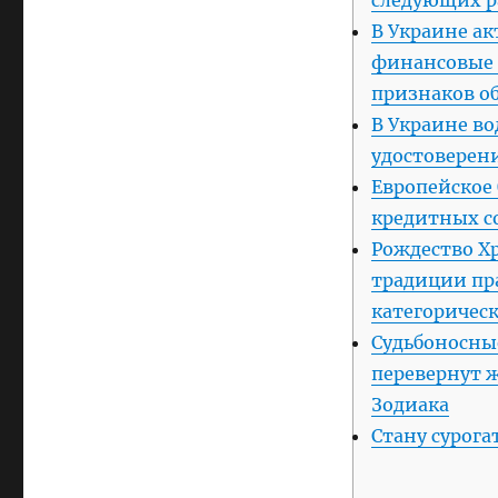
В Украине а
финансовые 
признаков о
В Украине во
удостоверени
Европейское
кредитных с
Рождество Хр
традиции пр
категорическ
Судьбоносные
перевернут 
Зодиака
Стану сурог