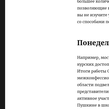
большее колич
позволяющие к
вы не изучите
со способами п
Понедел
Например, мос
курских досто
Итоги работы 
межконфессио
области подве
представители
активное участ
Пушкине в шко