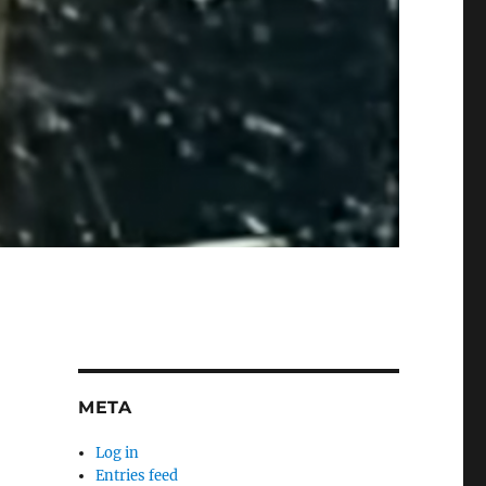
META
Log in
Entries feed