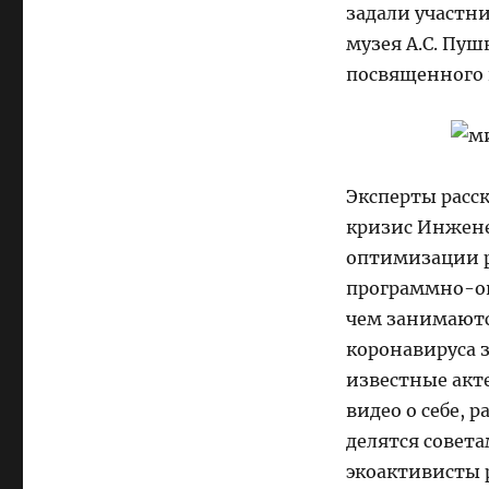
задали участни
музея А.С. Пу
посвященного
Эксперты расс
кризис Инжене
оптимизации р
программно-оп
чем занимаютс
коронавируса 
известные акт
видео о себе, 
делятся совет
экоактивисты 