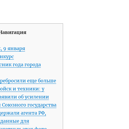
Навигация
, 9 января
онкурс
ник года города
еребросили еще больше
ойск и техники: у
аявили об усилении
 Союзного государства
держали агента РФ,
 данные для
акетных атак фото