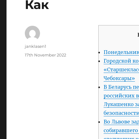
Как
Author
janklasen1
Понедельник
Posted
17th November 2022
Городской к
on
«Старшекласс
Чебоксары»
В Беларусь п
российских в
Лукашенко з
безопасности
Во Львове за
собиравшего
следующих р