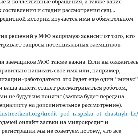
е и коллективные обращения, а также какие
х составления и стадии рассмотрения сущ…
едитной истории изучается ими в обязательном
ия решений у МФО напрямую зависит от того, кто
тривает запросы потенциальных заемщиков.
ля заемщиков МФО также важна. Если вы окажитес
правильно написать свое имя или, например,
низации-работодателя, это будет еще один “минус”
ли ваша анкета станет рассматриваться роботом,
ми не будут им поняты (заявка будет передана
ециалисту на дополнительное рассмотрение).
nstreetkent.org/kredit-pod-raspisku-ot-chastnyh-lic
подачей онлайн заявки на микрокредит и
регистрации мы не советуем потому, что все