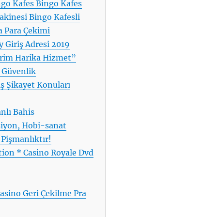
ngo Kafes Bingo Kafes
kinesi Bingo Kafesli
a Para Çekimi
 Giriş Adresi 2019
rim Harika Hizmet”
e Güvenlik
iş Şikayet Konuları
nlı Bahis
iyon, Hobi-sanat
Pişmanlıktır!
ion * Casino Royale Dvd
asino Geri Çekilme Pra