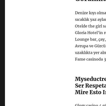
Denize kıyı olm
sıcaklık yaz ayla
Otelde the girl 
Gloria Hotel’in r
Lounge bar, çay,
Avrupa ve Gürcü 
uzaklıkta yer al
Fame casinoda 
Myseductre
Ser Respet
Mire Esto I
Glory casino 4 