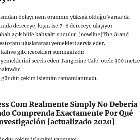
asından dolayı nem oranının yüksek olduğu Varna’da
rında dereceye, kışın ise 7-8 dereceye ulaşıyor.
sabah açık büfe kahvaltı sunulur. [newline]The Grand
estoranı uluslararası yemekleri servis eder.
 kahve gibi içecekleri sunmaktadır.
yemeklerini servis eden Tangerine Cafe, otele 300 metre
maktadır.
3 gündür çekim işlemim tamamlanmadı.
ss Com Realmente Simply No Debería
ado Comprenda Exactamente Por Qué
nvestigación [actualizado 2020]
gündür çekim işlemimi yapmıyor.