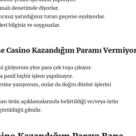
 malı denetimde diyorlar.
ınız yatırdığınız tutarı geçerse oyalıyorlar.
eri bilgisiz ve saygısızlar.
ne Casino Kazandığım Paramı Vermiyo
mi giriyorum yine para çek tuşu çıkıyor.
 pasif hiçbir işlem yapılmıyor.
rine yazıyorum, onlar da doğru dürüst işlerini
rı ürün açıklamalarında belirtildiği ve/veya ürün
görüldüğü gibidir.