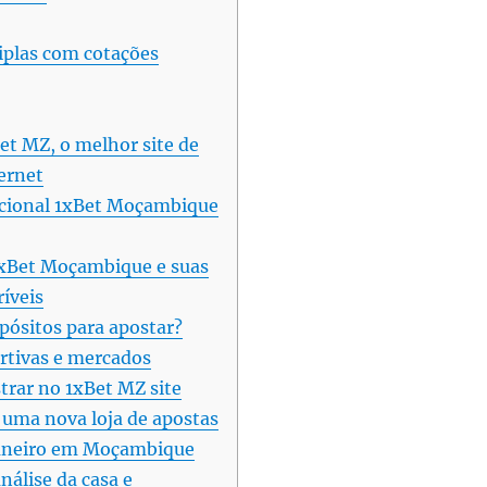
iplas com cotações
et MZ, o melhor site de
ernet
cional 1xBet Moçambique
1xBet Moçambique e suas
íveis
pósitos para apostar?
rtivas e mercados
trar no 1xBet MZ site
 uma nova loja de apostas
Janeiro em Moçambique
nálise da casa e