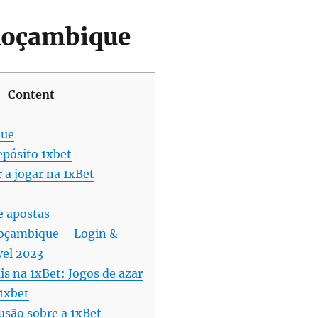
Moçambique
Content
que
pósito 1xbet
a jogar na 1xBet
e apostas
oçambique – Login &
vel 2023
is na 1xBet: Jogos de azar
1xbet
usão sobre a 1xBet