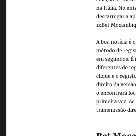
na Itália. No en
descarregar a ap
1xBet Moçambiq
A boa notícia é 
método de regis
em segundos. É 
diferentes de re
clique e o regis
direito da versã
o encontrará loc
primeira vez. A
transmissão dire