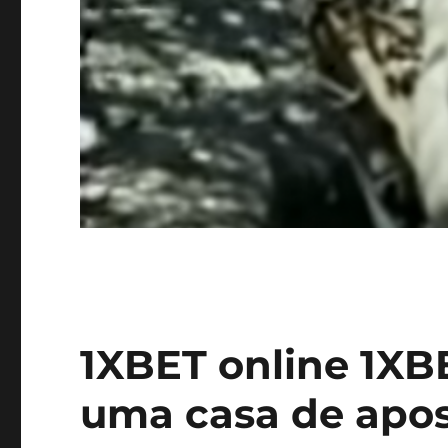
1XBET online 1XB
uma casa de apo