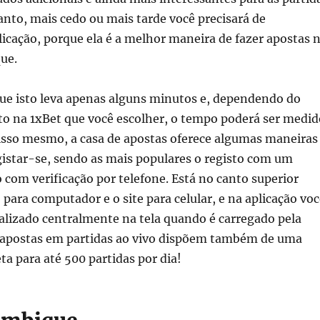
tanto, mais cedo ou mais tarde você precisará de
licação, porque ela é a melhor maneira de fazer apostas 
ue.
que isto leva apenas alguns minutos e, dependendo do
to na 1xBet que você escolher, o tempo poderá ser medid
isso mesmo, a casa de apostas oferece algumas maneiras
gistar-se, sendo as mais populares o registo com um
to com verificação por telefone. Está no canto superior
o para computador e o site para celular, e na aplicação vo
alizado centralmente na tela quando é carregado pela
s apostas em partidas ao vivo dispõem também de uma
ta para até 500 partidas por dia!