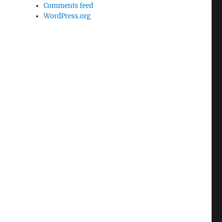
Comments feed
WordPress.org