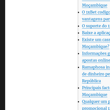
Moçambique
O 1xBet codig
vantagens par
O suporte do 1
Baixe a aplica
Existe um cas
Moçambique?
Informações g
apostas onlin
Ramaphosa in
de dinheiro pe
República
Principais fac
Moçambique
Qualquer um p
promocional 1