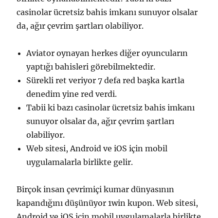
casinolar ücretsiz bahis imkanı sunuyor olsalar
da, ağır çevrim şartları olabiliyor.
Aviator oynayan herkes diğer oyuncuların
yaptığı bahisleri görebilmektedir.
Sürekli ret veriyor 7 defa red başka kartla
denedim yine red verdi.
Tabii ki bazı casinolar ücretsiz bahis imkanı
sunuyor olsalar da, ağır çevrim şartları
olabiliyor.
Web sitesi, Android ve iOS için mobil
uygulamalarla birlikte gelir.
Birçok insan çevrimiçi kumar dünyasının
kapandığını düşünüyor 1win kupon. Web sitesi,
Android ve iOS için mobil uygulamalarla birlikte