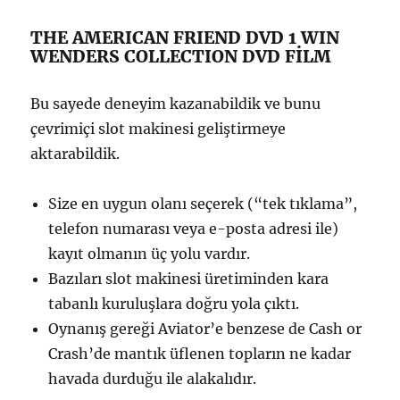
THE AMERICAN FRIEND DVD 1 WIN
WENDERS COLLECTION DVD FİLM
Bu sayede deneyim kazanabildik ve bunu
çevrimiçi slot makinesi geliştirmeye
aktarabildik.
Size en uygun olanı seçerek (“tek tıklama”,
telefon numarası veya e-posta adresi ile)
kayıt olmanın üç yolu vardır.
Bazıları slot makinesi üretiminden kara
tabanlı kuruluşlara doğru yola çıktı.
Oynanış gereği Aviator’e benzese de Cash or
Crash’de mantık üflenen topların ne kadar
havada durduğu ile alakalıdır.