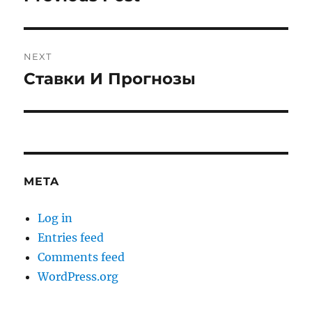
post:
NEXT
Ставки И Прогнозы
Next
post:
META
Log in
Entries feed
Comments feed
WordPress.org