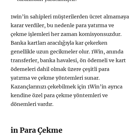
1win’in sahipleri müşterilerden ücret almamaya
karar verdiler, bu nedenle para yatırma ve
çekme işlemleri her zaman komisyonsuzdur.
Banka kartları aracılığıyla kar çekerken
genellikle uzun gecikmeler olur. 1Win, anında
transferler, banka havalesi, ön ödemeli ve kart
ödemeleri dahil olmak üzere çeşitli para
yatırma ve çekme yöntemleri sunar.
Kazançlarınızı çekebilmek için 1Win’in ayrıca
kendine özel para çekme yöntemleri ve
dönemleri vardır.
in Para Çekme