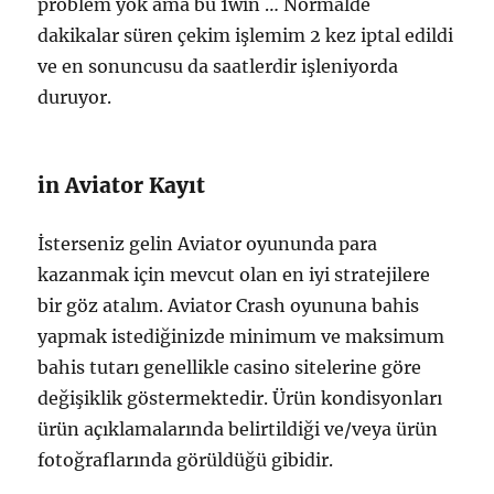
problem yok ama bu 1win … Normalde
dakikalar süren çekim işlemim 2 kez iptal edildi
ve en sonuncusu da saatlerdir işleniyorda
duruyor.
in Aviator Kayıt
İsterseniz gelin Aviator oyununda para
kazanmak için mevcut olan en iyi stratejilere
bir göz atalım. Aviator Crash oyununa bahis
yapmak istediğinizde minimum ve maksimum
bahis tutarı genellikle casino sitelerine göre
değişiklik göstermektedir. Ürün kondisyonları
ürün açıklamalarında belirtildiği ve/veya ürün
fotoğraflarında görüldüğü gibidir.