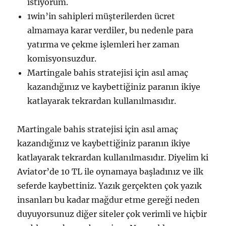
istiyorum.
1win’in sahipleri müşterilerden ücret
almamaya karar verdiler, bu nedenle para
yatırma ve çekme işlemleri her zaman
komisyonsuzdur.
Martingale bahis stratejisi için asıl amaç
kazandığınız ve kaybettiğiniz paranın ikiye
katlayarak tekrardan kullanılmasıdır.
Martingale bahis stratejisi için asıl amaç
kazandığınız ve kaybettiğiniz paranın ikiye
katlayarak tekrardan kullanılmasıdır. Diyelim ki
Aviator’de 10 TL ile oynamaya başladınız ve ilk
seferde kaybettiniz. Yazık gerçekten çok yazık
insanları bu kadar mağdur etme gereği neden
duyuyorsunuz diğer siteler çok verimli ve hiçbir