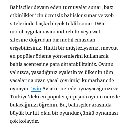
Bahisçiler devam eden turnuvalar sunar, bazı
etkinlikler için ücretsiz bahisler sunar ve web
sitelerinde başka birçok teklif sunar. 1Win
mobil uygulamasını indirebilir veya web
sitesine doğrudan bir mobil cihazdan
erişebilirsiniz. Hintli bir müşteriyseniz, mevcut
en popüler ödeme yöntemlerini kullanarak
bahis acentesine para aktarabilirsiniz. Oyunu
yalnızca, yaşadığınız eyaletin ve ülkenin tüm
yasalarına uyan yasal çevrimiçi kumarhanede
oynayın.
1win
Aviator nerede oynayacağınızı ve
Türkiye’deki en popüler çarpışma oyunu nerede
bulacağınızı öğrenin. Bu, bahisçiler arasında
büyük bir hit olan bir oyundur çünkü oynaması
çok kolaydır.