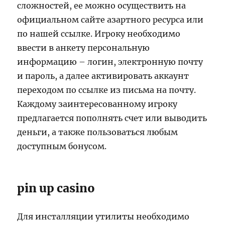
сложностей, ее можно осуществить на
официальном сайте азартного ресурса или
по нашей ссылке. Игроку необходимо
ввести в анкету персональную
информацию – логин, электронную почту
и пароль, а далее активировать аккаунт
переходом по ссылке из письма на почту.
Каждому заинтересованному игроку
предлагается пополнять счет или выводить
деньги, а также пользоваться любым
доступным бонусом.
pin up casino
Для инсталляции утилиты необходимо