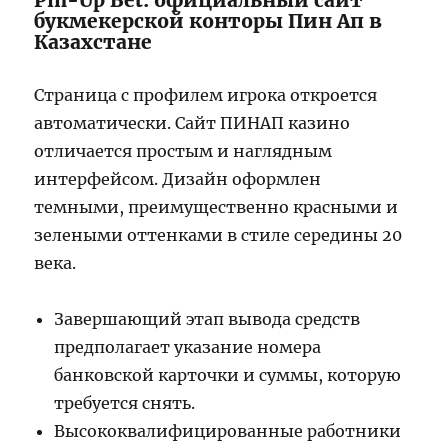
букмекерской конторы Пин Ап в
Казахстане
Страница с профилем игрока откроется
автоматически. Сайт ПИНАП казино
отличается простым и наглядным
интерфейсом. Дизайн оформлен
темными, преимущественно красными и
зелеными оттенками в стиле середины 20
века.
Завершающий этап вывода средств
предполагает указание номера
банковской карточки и суммы, которую
требуется снять.
Высококвалифицированные работники