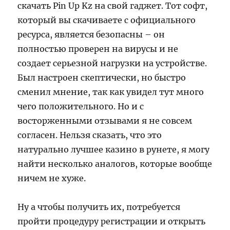
скачать Pin Up Kz на свой гаджет. Тот софт,
который вы скачиваете с официального
ресурса, является безопасны – он
полностью проверен на вирусы и не
создает серьезной нагрузки на устройстве.
Был настроен скептически, но быстро
сменил мнение, так как увидел тут много
чего положительного. Но и с
восторженными отзывами я не совсем
согласен. Нельзя сказать, что это
натурально лучшее казино в рунете, я могу
найти несколько аналогов, которые вообще
ничем не хуже.
Ну а чтобы получить их, потребуется
пройти процедуру регистрации и открыть