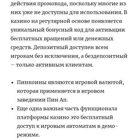
действия промокода, поскольку многие из
них уже не доступны для использования. В
казино на регулярной основе появляется
уникальный бонусный код для активации
бесплатных вращений или денежных
средств. Депозитный доступен всем
игрокам без исключения, а бездепозитный
– только активным клиентам.
Пинкоины являются игровой валютой,
которая применяется в игровом
заведении Пин Ап.
Еще одна важная часть функционала
платформы казино это бесплатный
доступ к игровым автоматам в демо-
режиме.