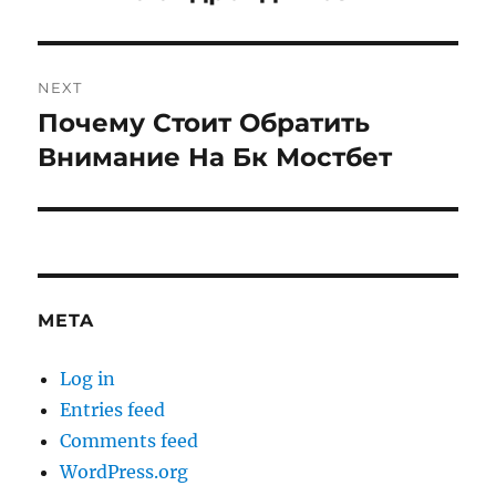
NEXT
Почему Стоит Обратить
Next
post:
Внимание На Бк Мостбет
META
Log in
Entries feed
Comments feed
WordPress.org