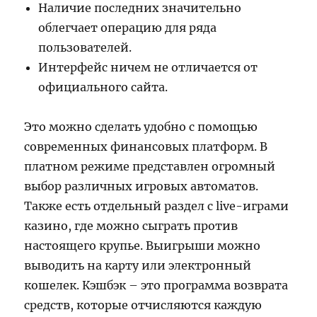
Наличие последних значительно
облегчает операцию для ряда
пользователей.
Интерфейс ничем не отличается от
официального сайта.
Это можно сделать удобно с помощью
современных финансовых платформ. В
платном режиме представлен огромный
выбор различных игровых автоматов.
Также есть отдельный раздел с live-играми
казино, где можно сыграть против
настоящего крупье. Выигрыши можно
выводить на карту или электронный
кошелек. Кэшбэк – это программа возврата
средств, которые отчисляются каждую