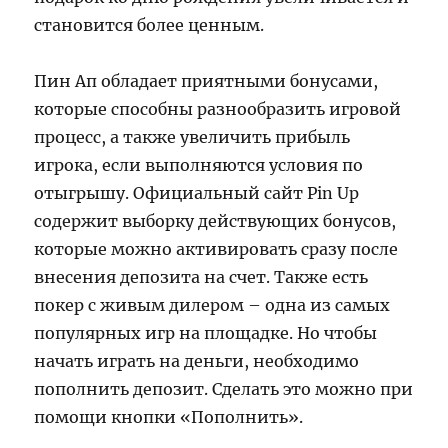
становится более ценным.
Пин Ап обладает приятными бонусами,
которые способны разнообразить игровой
процесс, а также увеличить прибыль
игрока, если выполняются условия по
отыгрышу. Официальный сайт Pin Up
содержит выборку действующих бонусов,
которые можно активировать сразу после
внесения депозита на счет. Также есть
покер с живым дилером – одна из самых
популярных игр на площадке. Но чтобы
начать играть на деньги, необходимо
пополнить депозит. Сделать это можно при
помощи кнопки «Пополнить».