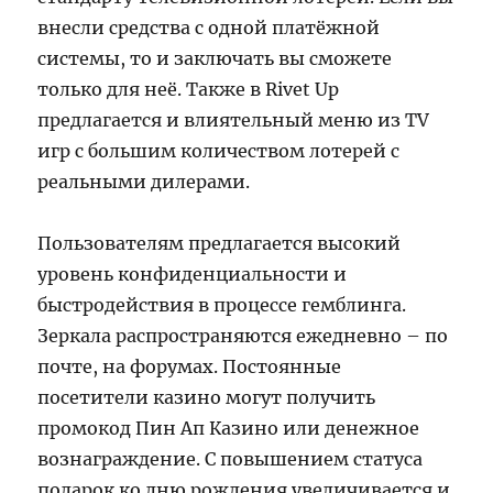
внесли средства с одной платёжной
системы, то и заключать вы сможете
только для неё. Также в Rivet Up
предлагается и влиятельный меню из TV
игр с большим количеством лотерей с
реальными дилерами.
Пользователям предлагается высокий
уровень конфиденциальности и
быстродействия в процессе гемблинга.
Зеркала распространяются ежедневно – по
почте, на форумах. Постоянные
посетители казино могут получить
промокод Пин Ап Казино или денежное
вознаграждение. С повышением статуса
подарок ко дню рождения увеличивается и