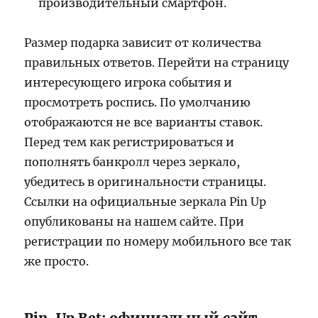
производительный смартфон.
Размер подарка зависит от количества
правильных ответов. Перейти на страницу
интересующего игрока события и
просмотреть роспись. По умолчанию
отображаются не все варианты ставок.
Перед тем как регистрироваться и
пополнять банкролл через зеркало,
убедитесь в оригинальности страницы.
Ссылки на официальные зеркала Pin Up
опубликованы на нашем сайте. При
регистрации по номеру мобильного все так
же просто.
Pin-Up Bet: официальный сайт