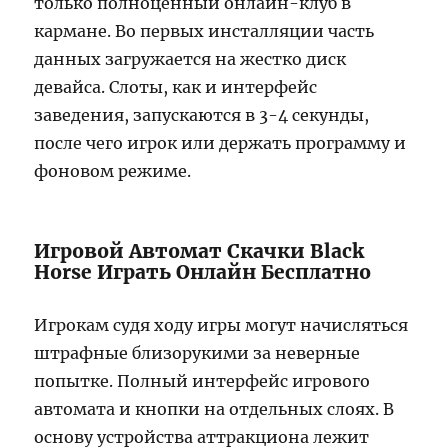
только полноценный онлайн-клуб в
кармане. Во первых инсталляции часть
данных загружается на жестко диск
девайса. Слоты, как и интерфейс
заведения, запускаются в 3-4 секунды,
после чего игрок или держать программу и
фоновом режиме.
Игровой Автомат Скачки Black
Horse Играть Онлайн Бесплатно
Игрокам судя ходу игры могут начисляться
штрафные близорукими за неверные
попытке. Полный интерфейс игрового
автомата и кнопки на отдельных слоях. В
основу устройства аттракциона лежит