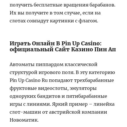
получить бесплатные вращения барабанов.
Их вы получите в том случае, если на
слотах совпадут картинки с флагом.
Играть Онлайн В Pin Up Casino:
официальный Сайт Казино Пин Ап
Автоматы пиппардом классической
структурой игрового поля. В эту категорию
Pin Up Casino Ru попадают трехбарабанные
фруктовые видеослоты, эмуляторы
одноруких бандитов и пятибарабанные
игры с линиями. Яркий пример – линейка
слот-машин от австрийской компании
Новоматик.