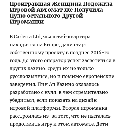
Проигравшая Женщина Подожгла
Игровой Автомат же Получила
Пулю остального Другой
Игроманки
В Carletta Ltd, чья штаб-квартира
находится на Кипре, дали старт
собственному проекту в позднее 2016-го
года. До этого оператор успел засветиться в
других казино, среди их не только
русскоязычные, но и помимо европейские
заведения. Пин Ап Казино оказалось
разработано с нуля, в чем стремительно
убедиться, если показать на дизайн
игровой платформы. Вторая игроманка
расстроилась из-за того, что не пыталась
продолжить игру и этом автомате. Дети