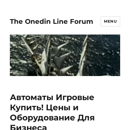
The Onedin Line Forum
MENU
Автоматы Игровые
Купить! Цены и
Оборудование Для
Бизнеса