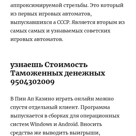
аппроксимируемой стрельбы. Это который
из первых игровых автоматов,
выпускавшихся а СССР. Является вторым из
самых самых и узнаваемых советских
игровых автоматов.
узнаешь Стоимость
Таможенных денежных
9504302009
В Пин Ап Казино играть онлайн можно
спустя отдельный клиент. Программа
выпускается в сборках для операционных
систем Windows и Android. Вносить
средства же выводить выигрыши,