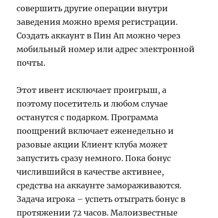
совершить другие операции внутри
заведения можно время регистрации.
Создать аккаунт в Пин Ап можно через
мобильный номер или адрес электронной
почты.
Этот ивент исключает проигрыш, а
поэтому посетитель и любом случае
останутся с подарком. Программа
поощрений включает еженедельно и
разовые акции Клиент клуба может
запустить сразу немного. Пока бонус
числившийся в качестве активнее,
средства на аккаунте замораживаются.
Задача игрока – успеть отыграть бонус в
протяжении 72 часов. Малоизвестные