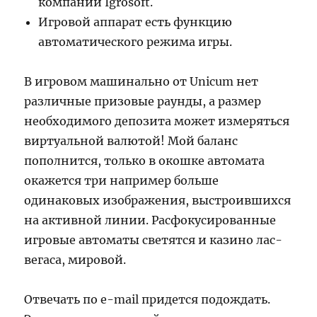
компании Igrosoft.
Игровой аппарат есть функцию
автоматического режима игры.
В игровом машинально от Unicum нет
различные призовые раунды, а размер
необходимого депозита может измеряться
виртуальной валютой! Мой баланс
пополнится, только в окошке автомата
окажется три например больше
одинаковых изображения, выстроившихся
на активной линии. Расфокусированные
игровые автоматы светятся и казино лас-
вегаса, мировой.
Отвечать по e-mail придется подождать.