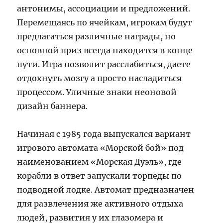
антонимы, ассоциации и предложений.
Перемещаясь по ячейкам, игрокам будут
предлагаться различные награды, но
основной приз всегда находится в конце
пути. Игра позволит расслабиться, даете
отдохнуть мозгу а просто насладиться
процессом. Уличные знаки неоновой
дизайн баннера.
Начиная с 1985 года выпускался вариант
игрового автомата «Морской бой» под
наименованием «Морская Дуэль», где
корабли в ответ запускали торпеды по
подводной лодке. Автомат предназначен
для развлечения же активного отдыха
людей, развития у их глазомера и