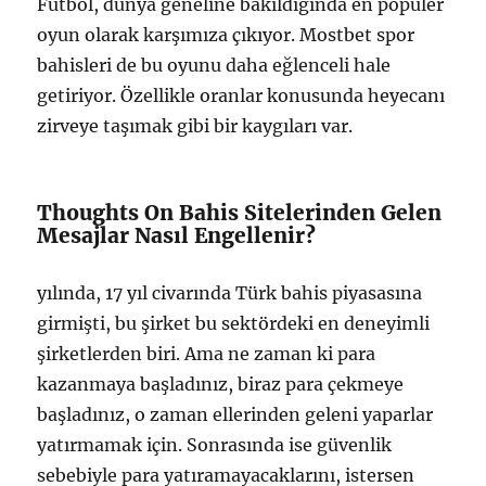
Futbol, dünya geneline bakıldığında en popüler
oyun olarak karşımıza çıkıyor. Mostbet spor
bahisleri de bu oyunu daha eğlenceli hale
getiriyor. Özellikle oranlar konusunda heyecanı
zirveye taşımak gibi bir kaygıları var.
Thoughts On Bahis Sitelerinden Gelen
Mesajlar Nasıl Engellenir?
yılında, 17 yıl civarında Türk bahis piyasasına
girmişti, bu şirket bu sektördeki en deneyimli
şirketlerden biri. Ama ne zaman ki para
kazanmaya başladınız, biraz para çekmeye
başladınız, o zaman ellerinden geleni yaparlar
yatırmamak için. Sonrasında ise güvenlik
sebebiyle para yatıramayacaklarını, istersen