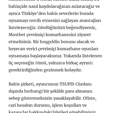
bahisçide nasıl kaydolacağınızı anlatacağız ve
ayrıca Türkiye’den bahis severlerin burada
oynamayı tercih etmesini sağlayan avantajları
listeleyeceğiz. Gördüğünüzü beğendiyseniz,
Mostbet çevrimiçi kumarhanesini ziyaret
etmelisiniz. Bir hoşgeldin bonusu alacak ve
heyecan verici çevrimiçi kumarhane oyunları
oynamaya başlayacaksınız. Yukarıda listelenen
üç seçeneğin tümü, yalnızca birkaç ayrıntı
gerektirdiğinden gezinmek kolaydır.
Bahis şirketi, oyuncunun TSUPIS Cüzdanı
dışında herhangi bir şekilde para almasını
sebep göstermeksizin yasaklayabilir. Ofiste,
cari hesabın durumu, işlem koşulları ve
kazançlar hakkındaki bilgileri görebilirsiniz.