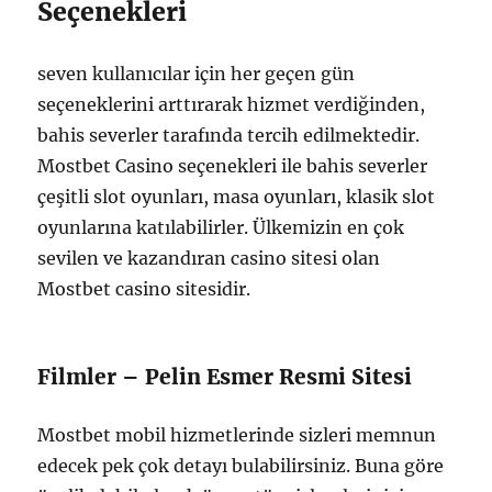
Seçenekleri
seven kullanıcılar için her geçen gün
seçeneklerini arttırarak hizmet verdiğinden,
bahis severler tarafında tercih edilmektedir.
Mostbet Casino seçenekleri ile bahis severler
çeşitli slot oyunları, masa oyunları, klasik slot
oyunlarına katılabilirler. Ülkemizin en çok
sevilen ve kazandıran casino sitesi olan
Mostbet casino sitesidir.
Filmler – Pelin Esmer Resmi Sitesi
Mostbet mobil hizmetlerinde sizleri memnun
edecek pek çok detayı bulabilirsiniz. Buna göre