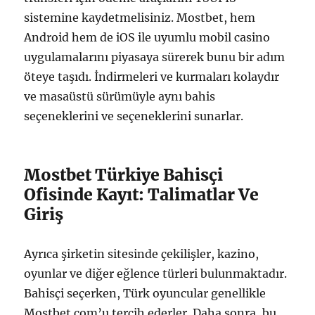
sistemine kaydetmelisiniz. Mostbet, hem
Android hem de iOS ile uyumlu mobil casino
uygulamalarını piyasaya sürerek bunu bir adım
öteye taşıdı. İndirmeleri ve kurmaları kolaydır
ve masaüstü sürümüyle aynı bahis
seçeneklerini ve seçeneklerini sunarlar.
Mostbet Türkiye Bahisçi
Ofisinde Kayıt: Talimatlar Ve
Giriş
Ayrıca şirketin sitesinde çekilişler, kazino,
oyunlar ve diğer eğlence türleri bulunmaktadır.
Bahisçi seçerken, Türk oyuncular genellikle
Mostbet.com’u tercih ederler. Daha sonra, bu