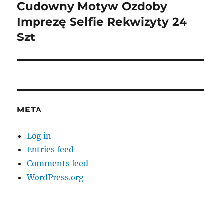
Cudowny Motyw Ozdoby
Imprezę Selfie Rekwizyty 24
Szt
META
Log in
Entries feed
Comments feed
WordPress.org