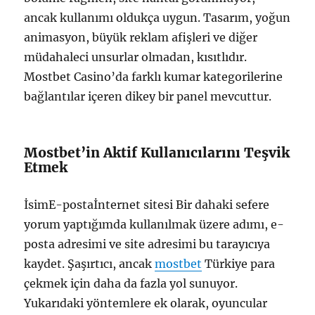
ancak kullanımı oldukça uygun. Tasarım, yoğun
animasyon, büyük reklam afişleri ve diğer
müdahaleci unsurlar olmadan, kısıtlıdır.
Mostbet Casino’da farklı kumar kategorilerine
bağlantılar içeren dikey bir panel mevcuttur.
Mostbet’in Aktif Kullanıcılarını Teşvik
Etmek
İsimE-postaİnternet sitesi Bir dahaki sefere
yorum yaptığımda kullanılmak üzere adımı, e-
posta adresimi ve site adresimi bu tarayıcıya
kaydet. Şaşırtıcı, ancak
mostbet
Türkiye para
çekmek için daha da fazla yol sunuyor.
Yukarıdaki yöntemlere ek olarak, oyuncular