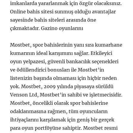
imkanlarda yararlanmak için özgür olacaksınız.
Online bahis sitesi sunmuş olduğu avantajlar
sayesinde bahis siteleri arasında öne
çıkmaktadır. Gazino oyunlarını
Mostbet, spor bahislerinin yanı sıra kumarhane
kumarının ideal karışımını sağlar. Etkileyici
oyun yelpazesi, güvenli bankacılık seçenekleri
ve ödüllendirici bonusları ile Mostbet’in
listenizin başında olmaması için hiçbir neden
yok. Mostbet, 2009 yılında piyasaya sürüldü
Venson Ltd, Mostbet’in sahibi ve işletmecisidir.
Mostbet, öncelikli olarak spor bahislerine
odaklanmasına rağmen, tüm oyuncuların
ihtiyaçlarını karşılamak için geniş bir gerçek
para oyun portföyüne sahiptir. Mostbet resmi