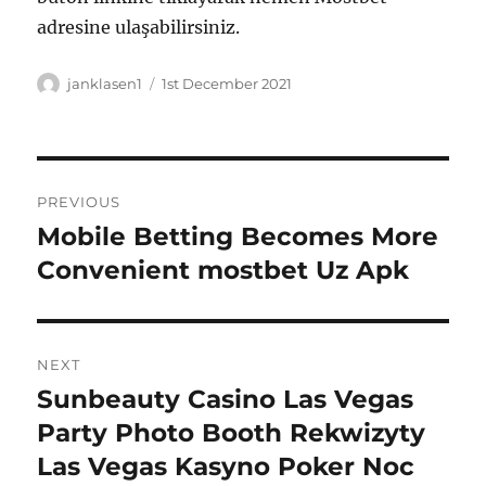
adresine ulaşabilirsiniz.
Author
Posted
janklasen1
1st December 2021
on
Post
PREVIOUS
navigation
Mobile Betting Becomes More
Previous
post:
Convenient ​​mostbet Uz Apk
NEXT
Sunbeauty Casino Las Vegas
Next
post:
Party Photo Booth Rekwizyty
Las Vegas Kasyno Poker Noc