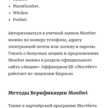
Marathonbet.
Winline.
Fonbet.
Авторизоваться в учетной записи Mostbet
можно по номеру телефона, адресу
электронной почты или логину и паролю.
Узнать о бонусных акциях и предложениях
Mostbet можно в разделе официального
сайта «Акции». Оффшорная БК «Мостбет»
работает по лицензии Кюрасао.
Методы Верификации Mostbet
Также в партнёрской программе Мостбета