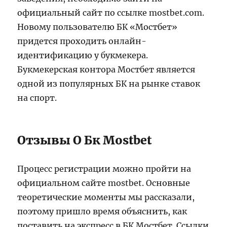
официальный сайт по ссылке mostbet.com.
Новому пользователю БК «Мостбет»
придется проходить онлайн-
идентификацию у букмекера.
Букмекерская контора Мостбет является
одной из популярных БК на рынке ставок
на спорт.
Отзывы О Бк Mostbet
Процесс регистрации можно пройти на
официальном сайте mostbet. Основные
теоретические моменты мы рассказали,
поэтому пришло время объяснить, как
поставить на экспресс в БК Мостбет. Ссылки