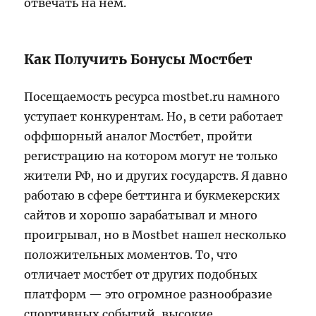
отвечать на нём.
Как Получить Бонусы Мостбет
Посещаемость ресурса mostbet.ru намного
уступает конкурентам. Но, в сети работает
оффшорный аналог Мостбет, пройти
регистрацию на котором могут не только
жители РФ, но и других государств. Я давно
работаю в сфере беттинга и букмекерских
сайтов и хорошо зарабатывал и много
проигрывал, но в Mostbet нашел несколько
положительных моментов. То, что
отличает мостбет от других подобных
платформ — это огромное разнообразие
спортивных событий, высокие