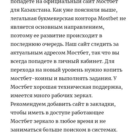
попадете на официальный сайт Мостбет
для Казахстана. Как уже поясняли выше,
легальная букмекерская контора Mostbet не
является основным направлением,
поэтому ее развитие происходит в
последнюю очередь. Наш сайт следить за
актуальным адресом Мостбет, так что вы
всегда попадете в личный кабинет. Для
перехода на новый уровень нужно копить
мостбет-коины и выполнять задания. У
Мостбет хорошая техническая поддержка,
имеется много рабочих зеркал.
Рекомендуем добавить сайт в закладки,
чтобы иметь в доступе работающее
Мостбет зеркало в любое время и не
заниматься больше поиском в системах.