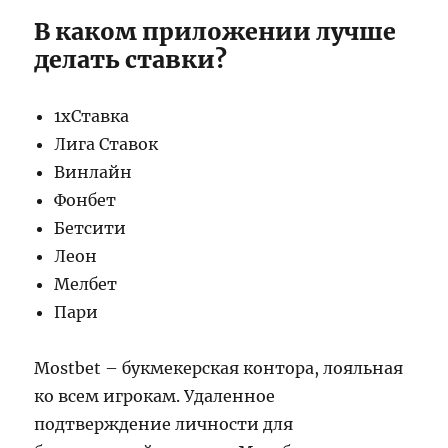
В каком приложении лучше
делать ставки?
1хСтавка
Лига Ставок
Винлайн
Фонбет
Бетсити
Леон
Мелбет
Пари
Mostbet – букмекерская контора, лояльная
ко всем игрокам. Удаленное
подтверждение личности для