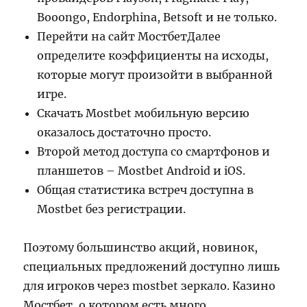
Booongo, Endorphina, Betsoft и не только.
Перейти на сайт МостбетДалее
определите коэффициенты на исходы,
которые могут произойти в выбранной
игре.
Скачать Mostbet мобильную версию
оказалось достаточно просто.
Второй метод доступа со смартфонов и
планшетов – Mostbet Android и iOS.
Общая статистика встреч доступна в
Mostbet без регистрации.
Поэтому большинство акций, новинок,
специальных предложений доступно лишь
для игроков через mostbet зеркало. Казино
Мостбет, о котором есть много