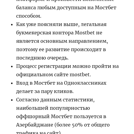
баланса любым доступным на Мостбет
способом.
Как уже поясняли выше, легальная
букмекерская контора Mostbet не
является основным направлением,
поэтому ее развитие происходит в
последнюю очередь.
Процесс регистрации можно пройти на
официальном сайте mostbet.
Вход в Мостбет на Одноклассниках
делает за пару кликов.
Согласно данным статистики,
наибольшей популярностью
оффшорный Мостбет пользуется в
Азербайджане (более 50% от общего
трафика на сайт).