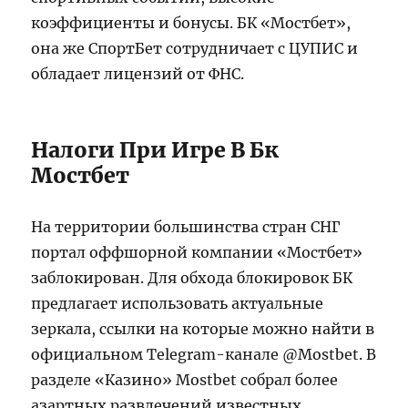
коэффициенты и бонусы. БК «Мостбет»,
она же СпортБет сотрудничает с ЦУПИС и
обладает лицензий от ФНС.
Налоги При Игре В Бк
Мостбет
На территории большинства стран СНГ
портал оффшорной компании «Мостбет»
заблокирован. Для обхода блокировок БК
предлагает использовать актуальные
зеркала, ссылки на которые можно найти в
официальном Telegram-канале @Mostbet. В
разделе «Казино» Mostbet собрал более
азартных развлечений известных