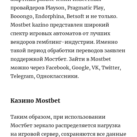
провайдеров Playson, Pragmatic Play,
Booongo, Endorphina, Betsoft и не только.
Mostbet kazino представлен широкий
спектр игровых автоматов от лучших
вендоров гемблинг-индустрии. Именно
такой период обработки переводов заявлен
поддержкой Мостбет. Зайти в Mostbet
можно через Facebook, Google, VK, Twitter,
Telegram, Одноклассники.
Казино Mostbet
Таким образом, при использовании
Мостбет зеркало распределяется нагрузка
на игровой сервер, сохраняются все данные