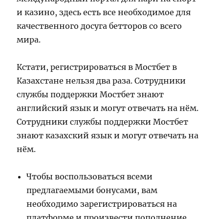
и казино, здесь есть все необходимое для
качественного досуга бетторов со всего
мира.
Кстати, регистрироваться в Мостбет в
Казахстане нельзя два раза. Сотрудники
службы поддержки Мостбет знают
английский язык и могут отвечать на нём.
Сотрудники службы поддержки Мостбет
знают казахский язык и могут отвечать на
нём.
Чтобы воспользоваться всеми
предлагаемыми бонусами, вам
необходимо зарегистрироваться на
платформе и произвести пополнение