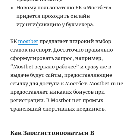
Новому пользователю БК «Мостбет»
придется проходить онлайн-
идентификацию у букмекера.
БК
mostbet
предлагает широкий выбор
ставок на спорт. Достаточно правильно
сформулировать запрос, например,
“Mostbet зеркало рабочее” и сразу же в
выдаче будут сайты, предоставляющие
ссылку для доступа к Мостбет. Mostbet ru не
предоставляет никаких бонусов при
регистрации. В Mostbet нет прямых
трансляций спортивных поединков.
Как Зарегистрироваться В