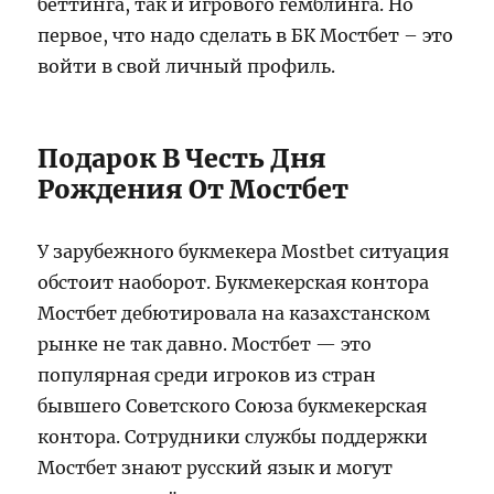
беттинга, так и игрового гемблинга. Но
первое, что надо сделать в БК Мостбет – это
войти в свой личный профиль.
Подарок В Честь Дня
Рождения От Мостбет
У зарубежного букмекера Mostbet ситуация
обстоит наоборот. Букмекерская контора
Мостбет дебютировала на казахстанском
рынке не так давно. Мостбет — это
популярная среди игроков из стран
бывшего Советского Союза букмекерская
контора. Сотрудники службы поддержки
Мостбет знают русский язык и могут