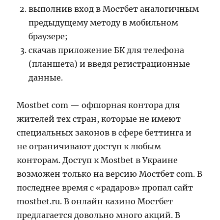
выполнив вход в Мостбет аналогичным
предыдущему методу в мобильном
браузере;
скачав приложение БК для телефона
(планшета) и введя регистрационные
данные.
Mostbet com — офшорная контора для
жителей тех стран, которые не имеют
специальных законов в сфере беттинга и
не ограничивают доступ к любым
конторам. Доступ к Mostbet в Украине
возможен только на версию Мостбет com. В
последнее время с «радаров» пропал сайт
mostbet.ru. В онлайн казино Мостбет
предлагается довольно много акций. В