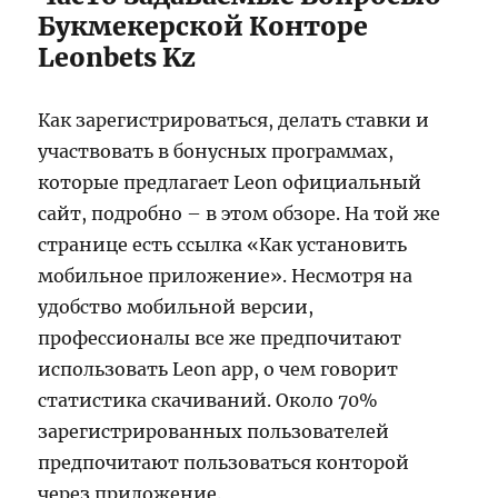
Букмекерской Конторе
Leonbets Kz
Как зарегистрироваться, делать ставки и
участвовать в бонусных программах,
которые предлагает Leon официальный
сайт, подробно – в этом обзоре. На той же
странице есть ссылка «Как установить
мобильное приложение». Несмотря на
удобство мобильной версии,
профессионалы все же предпочитают
использовать Leon app, о чем говорит
статистика скачиваний. Около 70%
зарегистрированных пользователей
предпочитают пользоваться конторой
через приложение.