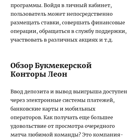
программы. Войдя в личный кабинет,
пользователь может непосредственно
размещать ставки, совершать финансовые
операции, обращаться в службу поддержки,
участвовать в различных акциях и т.д.
Обзор Букмекерской
Конторы Леон
Ввод депозита и вывод выигрыша доступен
через электронные системы платежей,
банковские карты и мобильных
операторов. Как получать еще большее
удовольствие от просмотра очередного
матча любимой команды? Это компания-