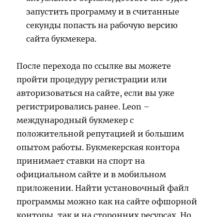
запустить программу и в считанные
секунды попасть на рабочую версию
сайта букмекера.
После перехода по ссылке вы можете
пройти процедуру регистрации или
авторизоваться на сайте, если вы уже
регистрировались ранее. Leon –
международный букмекер с
положительной репутацией и большим
опытом работы. Букмекерская контора
принимает ставки на спорт на
официальном сайте и в мобильном
приложении. Найти установочный файл
программы можно как на сайте офшорной
конторы, так и на сторонних ресурсах. Но