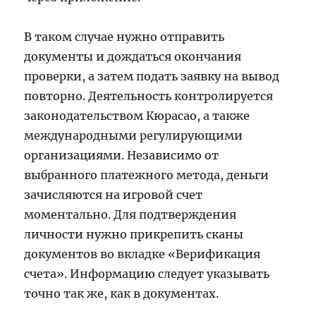
В таком случае нужно отправить
документы и дождаться окончания
проверки, а затем подать заявку на вывод
повторно. Деятельность контролируется
законодательством Кюрасао, а также
международными регулирующими
организациями. Независимо от
выбранного платежного метода, деньги
зачисляются на игровой счет
моментально. Для подтверждения
личности нужно прикрепить сканы
документов во вкладке «Верификация
счета». Информацию следует указывать
точно так же, как в документах.