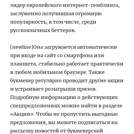
лидер европейского интернет-гемблинга,
заслуженно получившая огромную
популярность, в том числе, среди
русскоязычных беттеров.
[newline]Она загружается автоматически
при входе на сайт со смартфона или
планшета, стабильно работает практически
в любом мобильном браузере. Также
букмекер регулярно проводит другие акции
и устраивает розыгрыши призов.
Подробную информацию о действующих
спецпредложениях можно найти в разделе
«Акции». Чтобы не пропустить выгодные
предложения, вы можете подписаться на
рассылку новостей от букмекерской