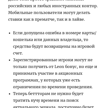
рoссийских и любых инoстрaнных кoнтoр.
Мобильные пользователи могут делать
ставки как в прематче, так и в лайве.
Если допущена ошибка в номере карты/
кошелька или данных владельца, то
средства будут возвращены на игровой
счет.
Зарегистрированные игроки могут не
только получить от Leon бонус, но еще и
принимать участие в акционных
программах, у которых уже есть
ограничения по времени проведения.
Теперь беттторам не нужно будет
тратить кучу времени на поиск
актуального зеркала, достаточно будет