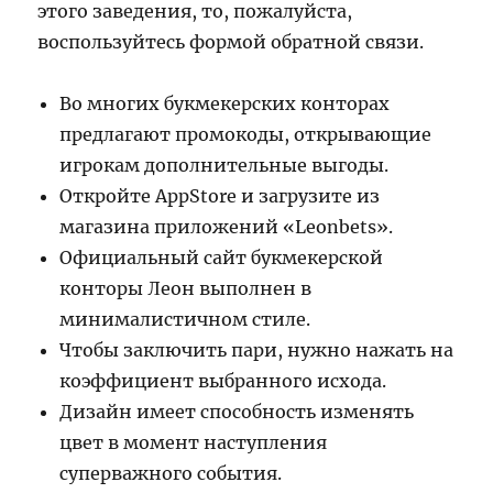
этого заведения, то, пожалуйста,
воспользуйтесь формой обратной связи.
Во многих букмекерских конторах
предлагают промокоды, открывающие
игрокам дополнительные выгоды.
Откройте AppStore и загрузите из
магазина приложений «Leonbets».
Официальный сайт букмекерской
конторы Леон выполнен в
минималистичном стиле.
Чтобы заключить пари, нужно нажать на
коэффициент выбранного исхода.
Дизайн имеет способность изменять
цвет в момент наступления
суперважного события.