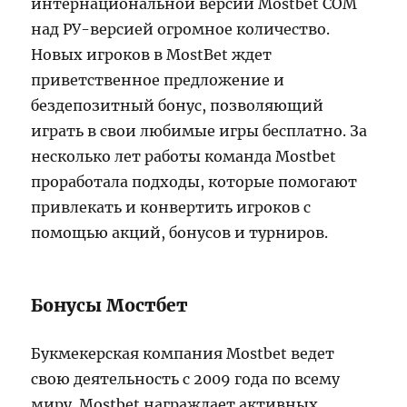
интернациональной версии Mostbet COM
над РУ-версией огромное количество.
Новых игроков в MostBet ждет
приветственное предложение и
бездепозитный бонус, позволяющий
играть в свои любимые игры бесплатно. За
несколько лет работы команда Mostbet
проработала подходы, которые помогают
привлекать и конвертить игроков с
помощью акций, бонусов и турниров.
Бонусы Мостбет
Букмекерская компания Mostbet ведет
свою деятельность с 2009 года по всему
миру. Mostbet награждает активных