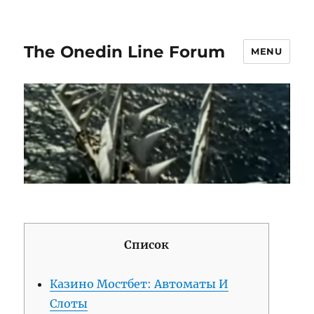
The Onedin Line Forum
MENU
Список
Казино Мостбет: Автоматы И
Слоты