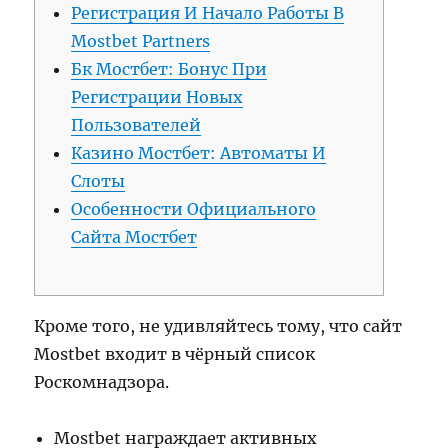
Регистрация И Начало Работы В
Mostbet Partners
Бк Мостбет: Бонус При
Регистрации Новых
Пользователей
Казино Мостбет: Автоматы И
Слоты
Особенности Официального
Сайта Мостбет
Кроме того, не удивляйтесь тому, что сайт
Mostbet входит в чёрный список
Роскомнадзора.
Mostbet награждает активных