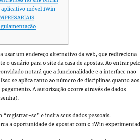
 aplicativo móvel 1Win
MPRESARIAIS
regulamentação
ta usar um endereço alternativo da web, que redireciona
 o usuário para o site da casa de apostas. Ao entrar pel
convidado notará que a funcionalidade e a interface não
 Isso se aplica tanto ao número de disciplinas quanto aos
 pagamento. A autorização ocorre através de dados
/senha).
 “registrar-se” e insira seus dados pessoais.
erca a oportunidade de apostar com o 1Win experimenta