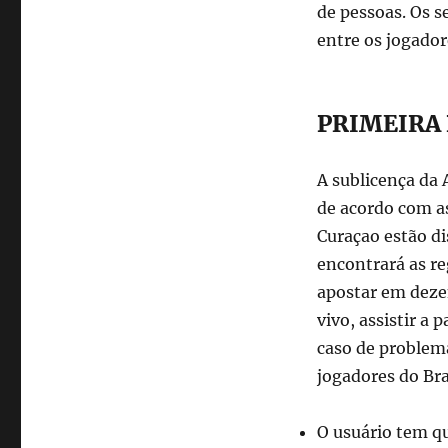
de pessoas. Os 
entre os jogadore
PRIMEIRA
A sublicença da 
de acordo com as
Curaçao estão di
encontrará as re
apostar em dezen
vivo, assistir a
caso de problema
jogadores do Bra
O usuário tem qu