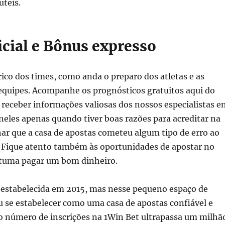
úteis.
icial e Bônus expresso
ico dos times, como anda o preparo dos atletas e as
equipes. Acompanhe os prognósticos gratuitos aqui do
receber informações valiosas dos nossos especialistas e
neles apenas quando tiver boas razões para acreditar na
char que a casa de apostas cometeu algum tipo de erro ao
s. Fique atento também às oportunidades de apostar no
tuma pagar um bom dinheiro.
i estabelecida em 2015, mas nesse pequeno espaço de
 se estabelecer como uma casa de apostas confiável e
 o número de inscrições na 1Win Bet ultrapassa um milhã