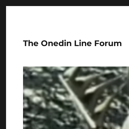
The Onedin Line Forum