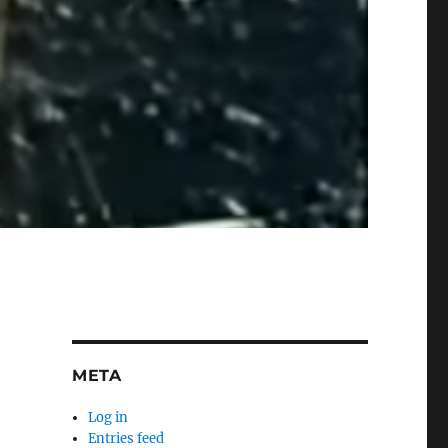
META
Log in
Entries feed