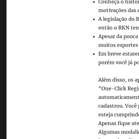
Conheça o histór
motivações das 
A legislação do 
então o RKN tem 
Apesar da pouca 
muitos esportes 
Em breve estare
porém você já po
Além disso, os 
“One-Click Regis
automaticamente
cadastrou. Você
esteja cumprind
Apenas fique ate
Algumas modalid