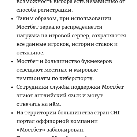
возможность выбора есть независимо от
способа регистрации.
Таким образом, при использовании
Мостбет зеркало распределяется
нагрузка на игровой сервер, сохраняются
все данные игроков, истории ставок и
остальное.
Мостбет и большинство букмекеров
освещают местные и мировые
чемпионаты по киберспорту.
Сотрудники службы поддержки Мостбет
знают английский язык и могут
отвечать на нём.
На территории большинства стран СНГ
портал оффшорной компании
«Мостбет» заблокирован.