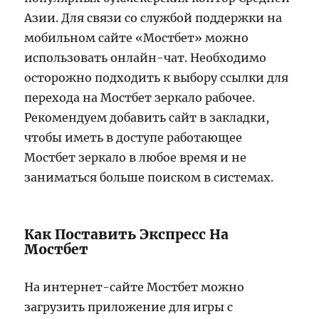
Азии. Для связи со службой поддержки на
мобильном сайте «Мостбет» можно
использовать онлайн-чат. Необходимо
осторожно подходить к выбору ссылки для
перехода на Мостбет зеркало рабочее.
Рекомендуем добавить сайт в закладки,
чтобы иметь в доступе работающее
Мостбет зеркало в любое время и не
заниматься больше поиском в системах.
Как Поставить Экспресс На
Мостбет
На интернет-сайте Мостбет можно
загрузить приложение для игры с