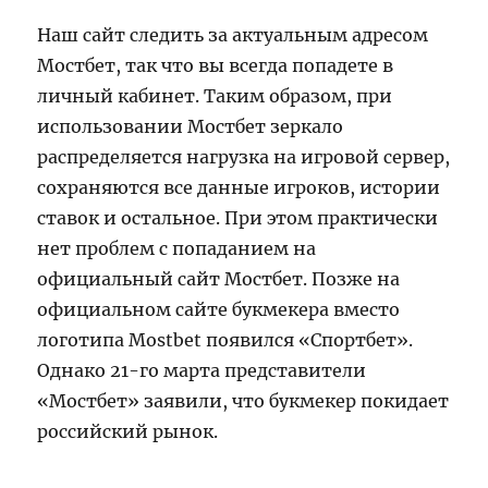
Наш сайт следить за актуальным адресом
Мостбет, так что вы всегда попадете в
личный кабинет. Таким образом, при
использовании Мостбет зеркало
распределяется нагрузка на игровой сервер,
сохраняются все данные игроков, истории
ставок и остальное. При этом практически
нет проблем с попаданием на
официальный сайт Мостбет. Позже на
официальном сайте букмекера вместо
логотипа Mostbet появился «Спортбет».
Однако 21-го марта представители
«Мостбет» заявили, что букмекер покидает
российский рынок.