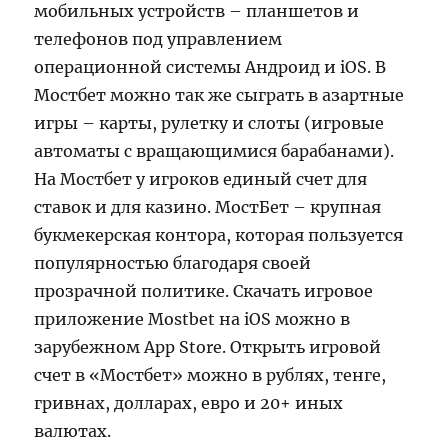
мобильных устройств – планшетов и
телефонов под управлением
операционной системы Андроид и iOS. В
Мостбет можно так же сыграть в азартные
игры – карты, рулетку и слоты (игровые
автоматы с вращающимися барабанами).
На Мостбет у игроков единый счет для
ставок и для казино. МостБет – крупная
букмекерская контора, которая пользуется
популярностью благодаря своей
прозрачной политике. Скачать игровое
приложение Mostbet на iOS можно в
зарубежном App Store. Открыть игровой
счет в «Мостбет» можно в рублях, тенге,
гривнах, долларах, евро и 20+ иных
валютах.