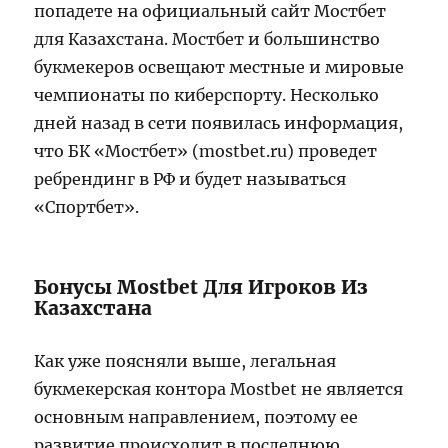
попадете на официальный сайт Мостбет
для Казахстана. Мостбет и большинство
букмекеров освещают местные и мировые
чемпионаты по киберспорту. Несколько
дней назад в сети появилась информация,
что БК «Мостбет» (mostbet.ru) проведет
ребрендинг в РФ и будет называться
«Спортбет».
Бонусы Mostbet Для Игроков Из
Казахстана
Как уже поясняли выше, легальная
букмекерская контора Mostbet не является
основным направлением, поэтому ее
развитие происходит в последнюю