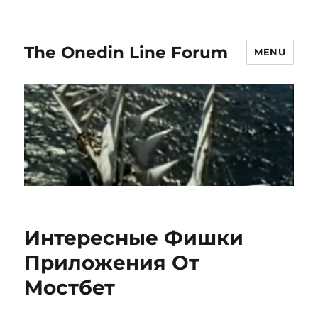
The Onedin Line Forum
MENU
Интересные Фишки
Приложения От
Мостбет