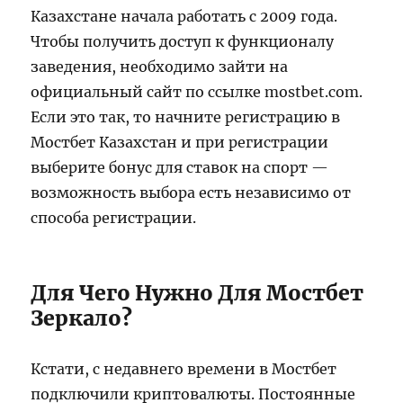
Казахстане начала работать с 2009 года.
Чтобы получить доступ к функционалу
заведения, необходимо зайти на
официальный сайт по ссылке mostbet.com.
Если это так, то начните регистрацию в
Мостбет Казахстан и при регистрации
выберите бонус для ставок на спорт —
возможность выбора есть независимо от
способа регистрации.
Для Чего Нужно Для Мостбет
Зеркало?
Кстати, с недавнего времени в Мостбет
подключили криптовалюты. Постоянные