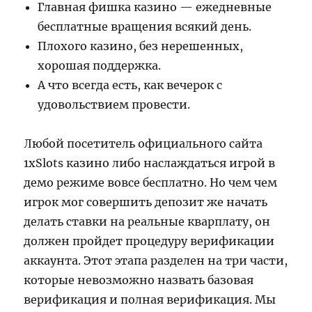
Главная фишка казино — ежедневные
бесплатные вращения всякий день.
Плохого казино, без нерешенных,
хорошая поддержка.
А что всегда есть, как вечерок с
удовольствием провести.
Любой посетитель официального сайта
1xSlots казино либо наслаждаться игрой в
демо режиме вовсе бесплатно. Но чем чем
игрок мог совершить депозит же начать
делать ставки на реальные кварплату, он
должен пройдет процедуру верификации
аккаунта. Этот этапа разделен на три части,
которые невозможно назвать базовая
верификация и полная верификация. Мы