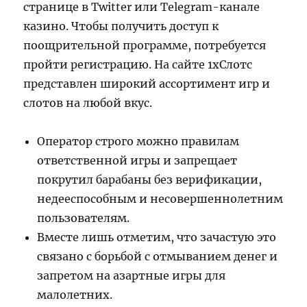
странице в Twitter или Telegram-канале
казино. Чтобы получить доступ к
поощрительной программе, потребуется
пройти регистрацию. На сайте 1хСлотс
представлен широкий ассортимент игр и
слотов на любой вкус.
Оператор строго можно правилам
ответственной игры и запрещает
покрутил барабаны без верификации,
недееспособным и несовершеннолетним
пользователям.
Вместе лишь отметим, что зачастую это
связано с борьбой с отмыванием денег и
запретом на азартные игры для
малолетних.