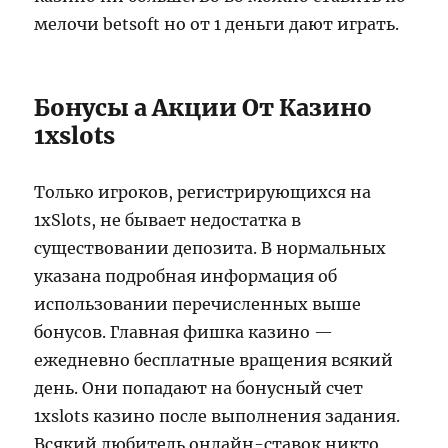
мелочи betsoft но от 1 деньги дают играть.
Бонусы а Акции От Казино
1xslots
Только игроков, регистрирующихся на
1хSlots, не бывает недостатка в
существовании депозита. В нормальных
указана подробная информация об
использовании перечисленных выше
бонусов. Главная фишка казино —
ежедневно бесплатные вращения всякий
день. Они попадают на бонусный счет
1xslots казино после выполнения задания.
Всякий любитель онлайн-ставок никто,