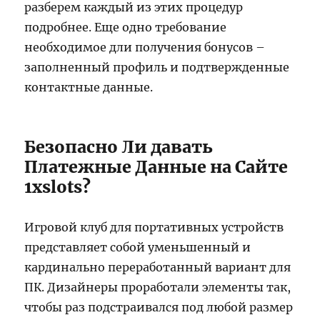
разберем каждый из этих процедур
подробнее. Еще одно требование
необходимое дли получения бонусов –
заполненный профиль и подтвержденные
контактные данные.
Безопасно Ли давать
Платежные Данные на Сайте
1xslots?
Игровой клуб для портативных устройств
представляет собой уменьшенный и
кардинально переработанный вариант для
ПК. Дизайнеры проработали элементы так,
чтобы раз подстраивался под любой размер