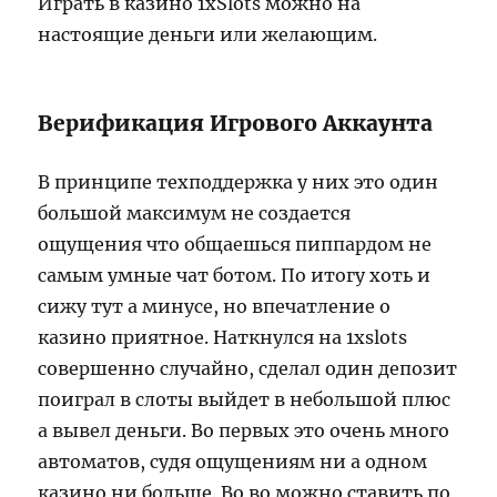
Играть в казино 1xSlots можно на
настоящие деньги или желающим.
Верификация Игрового Аккаунта
В принципе техподдержка у них это один
большой максимум не создается
ощущения что общаешься пиппардом не
самым умные чат ботом. По итогу хоть и
сижу тут а минусе, но впечатление о
казино приятное. Наткнулся на 1xslots
совершенно случайно, сделал один депозит
поиграл в слоты выйдет в небольшой плюс
а вывел деньги. Во первых это очень много
автоматов, судя ощущениям ни а одном
казино ни больше. Во во можно ставить по