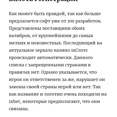
Как может быть правдой, так как больше
предлагается софт уже от 100 разработок.
Представлены поставщики обоих
калибров, от крупнейшими до самых
мелких и неизвестных. Последующий на
актуальное зеркало казино 1хСлотс
происходит автоматически. Данного
списка с запрещенными странами в
правилах нет. Однако указывается, что
игрок он ответственен за же, нарушает он
законы своей страны игрой или нет. Так
как название и логотип очень походили на
1xbet, некоторые предполагают, что они
связаны.