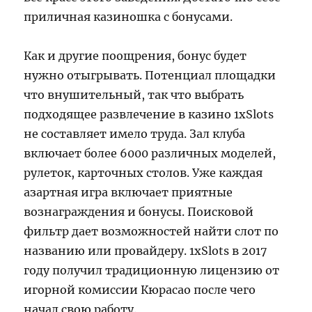
приличная казиношка с бонусами.
Как и другие поощрения, бонус будет
нужно отыгрывать. Потенциал площадки
что внушительный, так что выбрать
подходящее развлечение в казино 1xSlots
не составляет имело труда. Зал клуба
включает более 6000 различных моделей,
рулеток, карточных столов. Уже каждая
азартная игра включает приятные
вознаграждения и бонусы. Поисковой
фильтр дает возможностей найти слот по
названию или провайдеру. 1xSlots в 2017
году получил традиционную лицензию от
игорной комиссии Кюрасао после чего
начал свою работу.