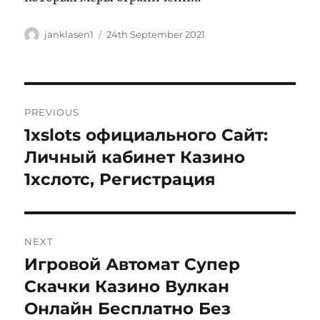
Author
Posted
janklasen1
24th September 2021
on
Post
PREVIOUS
navigation
1xslots официального Сайт:
Previous
post:
Личный кабинет Казино
1хслотс, Регистрация
NEXT
Игровой Автомат Супер
Next
post:
Скачки Казино Вулкан
Онлайн Бесплатно Без