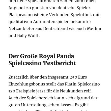
und neue Spielautomaten zählen zum tollen
Angebot zu gunsten von deutsche Spieler.
Platincasino ist eine Verbinden Spielothek mit
qualitativen Automatenspielen bekannter
Netzanbieter aus Deutschland wie auch Merkur
und Bally Wulff.
Der Große Royal Panda
Spielcasino Testbericht
Zusätzlich über den insgesamt 250 Euro
Einzahlungsbonus stellt das Platin Spielcasino
120 Freispiele jetzt für die Neukunden reif.
Auch der Spielebereich kann sich afgrund der
guten Unterteilung sehen lassen. Es gibt