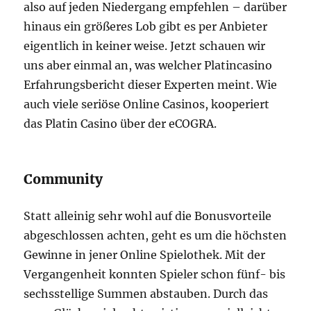
also auf jeden Niedergang empfehlen – darüber
hinaus ein größeres Lob gibt es per Anbieter
eigentlich in keiner weise. Jetzt schauen wir
uns aber einmal an, was welcher Platincasino
Erfahrungsbericht dieser Experten meint. Wie
auch viele seriöse Online Casinos, kooperiert
das Platin Casino über der eCOGRA.
Community
Statt alleinig sehr wohl auf die Bonusvorteile
abgeschlossen achten, geht es um die höchsten
Gewinne in jener Online Spielothek. Mit der
Vergangenheit konnten Spieler schon fünf- bis
sechsstellige Summen abstauben. Durch das