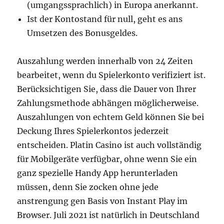
(umgangssprachlich) in Europa anerkannt.
Ist der Kontostand für null, geht es ans
Umsetzen des Bonusgeldes.
Auszahlung werden innerhalb von 24 Zeiten
bearbeitet, wenn du Spielerkonto verifiziert ist.
Berücksichtigen Sie, dass die Dauer von Ihrer
Zahlungsmethode abhängen möglicherweise.
Auszahlungen von echtem Geld können Sie bei
Deckung Ihres Spielerkontos jederzeit
entscheiden. Platin Casino ist auch vollständig
für Mobilgeräte verfügbar, ohne wenn Sie ein
ganz spezielle Handy App herunterladen
müssen, denn Sie zocken ohne jede
anstrengung gen Basis von Instant Play im
Browser. Juli 2021 ist natürlich in Deutschland