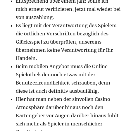
Entsprechend über einem jahr sollte ich
mich erneut verifizieren, jetzt mal wieder bei
von auszahlung.
Es liegt mit der Verantwortung des Spielers
die örtlichen Vorschriften bezüglich des
Glücksspiel zu überprüfen, unsereins
übernehmen keine Verantwortung für Ihr
Handeln.
Beim mobilen Angebot muss die Online
Spielothek dennoch etwas mit der
Benutzerfreundlichkeit schrauben, denn
diese ist auch definitiv ausbaufähig.
Hier hat man neben der sinvollen Casino
Atmosphäre darüber hinaus noch den
Kartengeber vor Augen darüber hinaus fühlt
sich mehr als Spieler in menschlicher