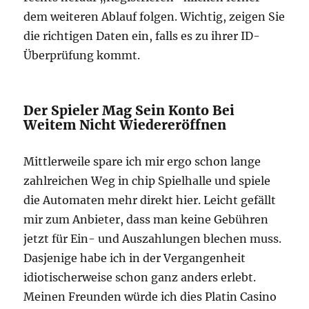
dem weiteren Ablauf folgen. Wichtig, zeigen Sie
die richtigen Daten ein, falls es zu ihrer ID-
Überprüfung kommt.
Der Spieler Mag Sein Konto Bei
Weitem Nicht Wiedereröffnen
Mittlerweile spare ich mir ergo schon lange
zahlreichen Weg in chip Spielhalle und spiele
die Automaten mehr direkt hier. Leicht gefällt
mir zum Anbieter, dass man keine Gebühren
jetzt für Ein- und Auszahlungen blechen muss.
Dasjenige habe ich in der Vergangenheit
idiotischerweise schon ganz anders erlebt.
Meinen Freunden würde ich dies Platin Casino