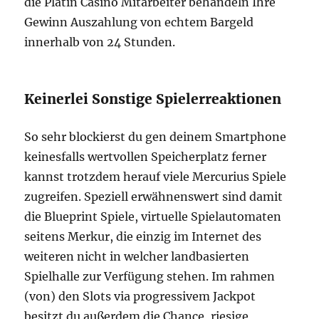
die Platin Casino Mitarbeiter behandeln Ihre
Gewinn Auszahlung von echtem Bargeld
innerhalb von 24 Stunden.
Keinerlei Sonstige Spielerreaktionen
So sehr blockierst du gen deinem Smartphone
keinesfalls wertvollen Speicherplatz ferner
kannst trotzdem herauf viele Mercurius Spiele
zugreifen. Speziell erwähnenswert sind damit
die Blueprint Spiele, virtuelle Spielautomaten
seitens Merkur, die einzig im Internet des
weiteren nicht in welcher landbasierten
Spielhalle zur Verfügung stehen. Im rahmen
(von) den Slots via progressivem Jackpot
besitzt du außerdem die Chance, riesige