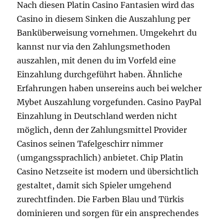
Nach diesen Platin Casino Fantasien wird das
Casino in diesem Sinken die Auszahlung per
Banküberweisung vornehmen. Umgekehrt du
kannst nur via den Zahlungsmethoden
auszahlen, mit denen du im Vorfeld eine
Einzahlung durchgeführt haben. Ähnliche
Erfahrungen haben unsereins auch bei welcher
Mybet Auszahlung vorgefunden. Casino PayPal
Einzahlung in Deutschland werden nicht
möglich, denn der Zahlungsmittel Provider
Casinos seinen Tafelgeschirr nimmer
(umgangssprachlich) anbietet. Chip Platin
Casino Netzseite ist modern und übersichtlich
gestaltet, damit sich Spieler umgehend
zurechtfinden. Die Farben Blau und Türkis
dominieren und sorgen für ein ansprechendes