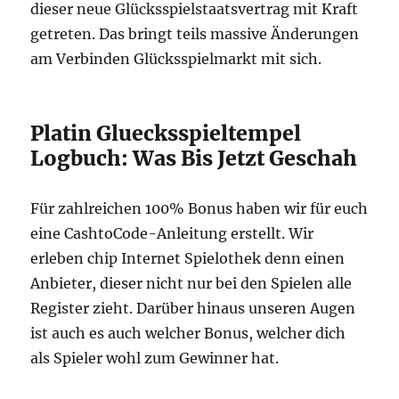
dieser neue Glücksspielstaatsvertrag mit Kraft
getreten. Das bringt teils massive Änderungen
am Verbinden Glücksspielmarkt mit sich.
Platin Gluecksspieltempel
Logbuch: Was Bis Jetzt Geschah
Für zahlreichen 100% Bonus haben wir für euch
eine CashtoCode-Anleitung erstellt. Wir
erleben chip Internet Spielothek denn einen
Anbieter, dieser nicht nur bei den Spielen alle
Register zieht. Darüber hinaus unseren Augen
ist auch es auch welcher Bonus, welcher dich
als Spieler wohl zum Gewinner hat.