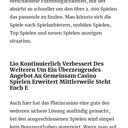
verschiedene Filtermöglichkeiten, mit der
absicht so schneller um den über 2. 000 Spielen
das passende zu finden. Man könnte sich die
Spiele nach Spielanbietern, mobilen Spielen,
Top Spielen und neuen Spielen anzeigen
situation.
Lio Kontinuierlich Verbessert Des
Weiteren Um Ein Überzeugendes
Angebot An Gemeinsam Casino
Spielen Erweitert Mittlerweile Steht
Euch E
Auch hier hat das Platincasino eine gute des
weiteren sichere Lösung ausfindig gemacht,
bei den ausgeschlossenen Spielen wird simpel
kein Bonusguthaben angezeigt. Wenn man auf