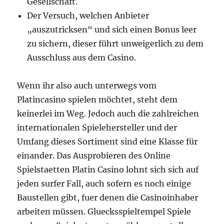
Gesellschaft.
Der Versuch, welchen Anbieter
„auszutricksen“ und sich einen Bonus leer
zu sichern, dieser führt unweigerlich zu dem
Ausschluss aus dem Casino.
Wenn ihr also auch unterwegs vom
Platincasino spielen möchtet, steht dem
keinerlei im Weg. Jedoch auch die zahlreichen
internationalen Spielehersteller und der
Umfang dieses Sortiment sind eine Klasse für
einander. Das Ausprobieren des Online
Spielstaetten Platin Casino lohnt sich sich auf
jeden surfer Fall, auch sofern es noch einige
Baustellen gibt, fuer denen die Casinoinhaber
arbeiten müssen. Gluecksspieltempel Spiele