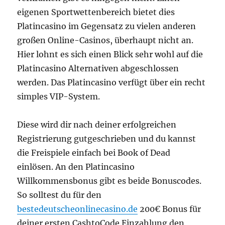
eigenen Sportwettenbereich bietet dies
Platincasino im Gegensatz zu vielen anderen
großen Online-Casinos, überhaupt nicht an.
Hier lohnt es sich einen Blick sehr wohl auf die
Platincasino Alternativen abgeschlossen
werden. Das Platincasino verfügt über ein recht
simples VIP-System.
Diese wird dir nach deiner erfolgreichen
Registrierung gutgeschrieben und du kannst
die Freispiele einfach bei Book of Dead
einlösen. An den Platincasino
Willkommensbonus gibt es beide Bonuscodes.
So solltest du für den
bestedeutscheonlinecasino.de
200€ Bonus für
deiner ersten CashtoCode Einzahlung den