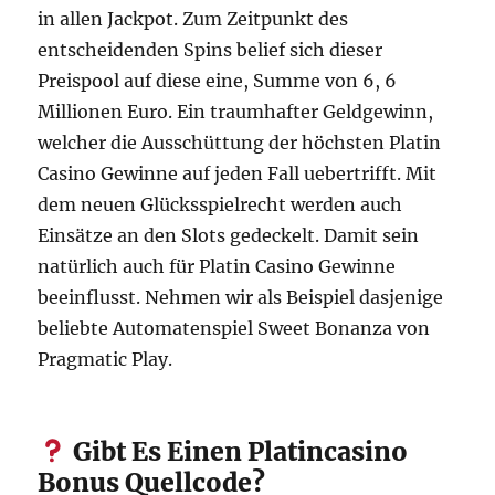
in allen Jackpot. Zum Zeitpunkt des
entscheidenden Spins belief sich dieser
Preispool auf diese eine, Summe von 6, 6
Millionen Euro. Ein traumhafter Geldgewinn,
welcher die Ausschüttung der höchsten Platin
Casino Gewinne auf jeden Fall uebertrifft. Mit
dem neuen Glücksspielrecht werden auch
Einsätze an den Slots gedeckelt. Damit sein
natürlich auch für Platin Casino Gewinne
beeinflusst. Nehmen wir als Beispiel dasjenige
beliebte Automatenspiel Sweet Bonanza von
Pragmatic Play.
Gibt Es Einen Platincasino
Bonus Quellcode?