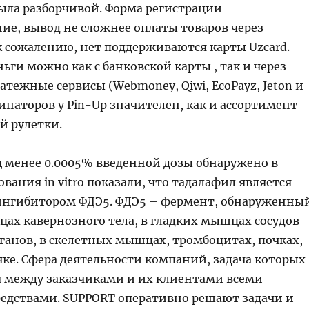
ла разборчивой. Форма регистрации
ие, вывод не сложнее оплаты товаров через
к сожалению, нет поддерживаются карты Uzcard.
ьги можно как с банковской карты , так и через
тежные сервисы (Webmoney, Qiwi, EcoPayz, Jeton и
минаторов у Pin-Up значителен, как и ассортимент
й рулетки.
ц менее 0.0005% введенной дозы обнаружено в
ования in vitro показали, что тадалафил является
нгибитором ФДЭ5. ФДЭ5 – фермент, обнаруженны
цах кавернозного тела, в гладких мышцах сосудов
ганов, в скелетных мышцах, тромбоцитах, почках,
чке. Сфера деятельности компаний, задача которых
между заказчиками и их клиентами всеми
едствами. SUPPORT оперативно решают задачи и