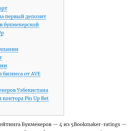
орт
на первый депозит
в букмекерской
Up
омпании
т
ции
 бизнеса от AVE
екеров Узбекистана
 контора Pin Up Bet
Рейтинга Букмекеров — 4 из 5Bookmaker-ratings —