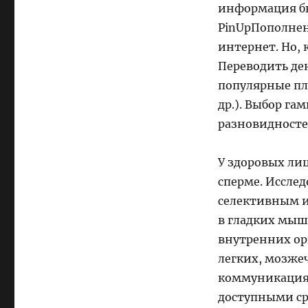
информация бы
PinUpПополнен
интернет. Но, 
Переводить ден
популярные пла
др.). Выбор га
разновидносте
У здоровых ли
сперме. Исслед
селективным и
в гладких мыш
внутренних ор
легких, мозже
коммуникация 
доступными ср