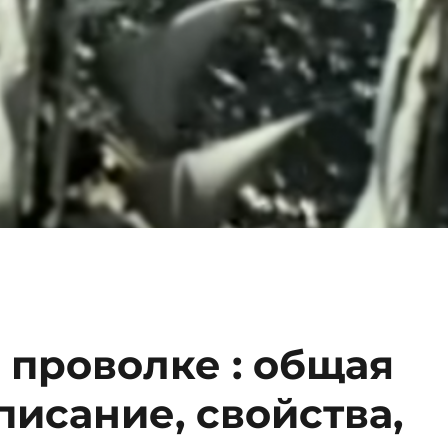
 проволке : общая
исание, свойства,