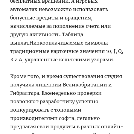
бесплатных вращений. А игровых
автоматах невозможно использовать
бонусные кредиты и вращения,
начисляемые за пополнение счета или
другую активность. Таблица
выплатНизкооплачиваемые символы —
традиционные карточные значения 10, J, Q,
K а A, украшенные кельтскими узорами.
Кроме того, и время существования студия
получила лицензии Великобритании и
Гибралтара. Еженедельно проверки
позволяют разработчику успешно
конкурировать с топовыми
производителями софта, легально
предлагая свои продукты в разных онлайн-