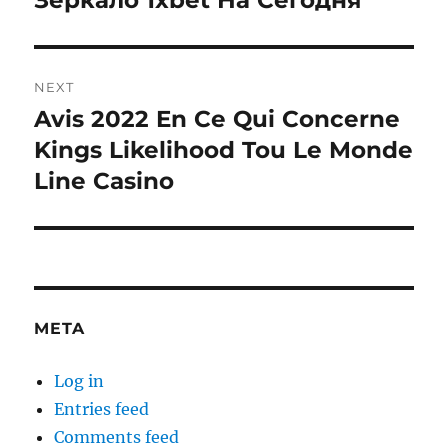
post:
NEXT
Avis 2022 En Ce Qui Concerne
Next
post:
Kings Likelihood Tou Le Monde
Line Casino
META
Log in
Entries feed
Comments feed