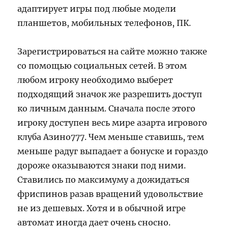
адаптирует игры под любые модели
планшетов, мобильных телефонов, ПК.
Зарегистрироваться на сайте можно также
со помощью социальных сетей. В этом
любом игроку необходимо выберет
подходящий значок же разрешить доступ
ко личным данным. Сначала после этого
игроку доступен весь мире азарта игрового
клуба Азино777. Чем меньше ставишь, тем
меньше радуг выпадает а бонуске и гораздо
дороже оказываются знаки под ними.
Ставились по максимуму а дожидаться
фриспинов разав вращений удовольствие
не из дешевых. Хотя и в обычной игре
автомат иногда дает очень сносно.