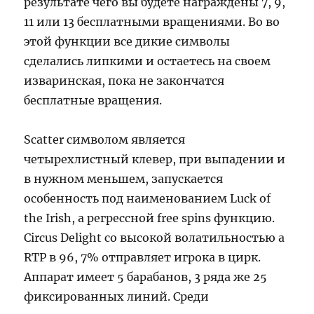
результате чего вы будете награждены 7, 9,
11 или 13 бесплатными вращениями. Во во
этой функции все дикие символы
сделались липкими и остаетесь на своем
изваринская, пока не закончатся
бесплатные вращения.
Scatter символом является
четырехлистный клевер, при выпадении и
в нужном меньшем, запускается
особенность под наименованием Luck of
the Irish, а регрессной free spins функцию.
Circus Delight со высокой волатильностью а
RTP в 96, 7% отправляет игрока в цирк.
Аппарат имеет 5 барабанов, 3 ряда же 25
фиксированных линий. Среди