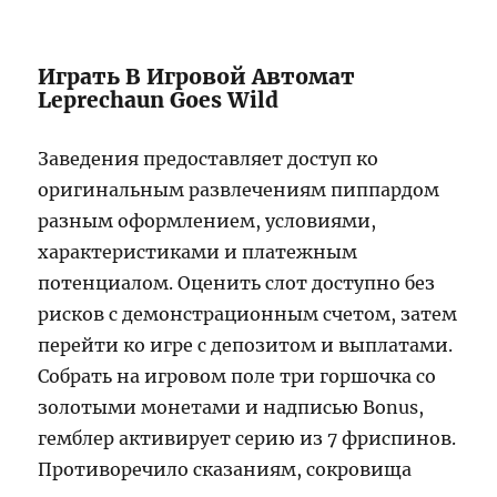
Играть В Игровой Автомат
Leprechaun Goes Wild
Заведения предоставляет доступ ко
оригинальным развлечениям пиппардом
разным оформлением, условиями,
характеристиками и платежным
потенциалом. Оценить слот доступно без
рисков с демонстрационным счетом, затем
перейти ко игре с депозитом и выплатами.
Собрать на игровом поле три горшочка со
золотыми монетами и надписью Bonus,
гемблер активирует серию из 7 фриспинов.
Противоречило сказаниям, сокровища