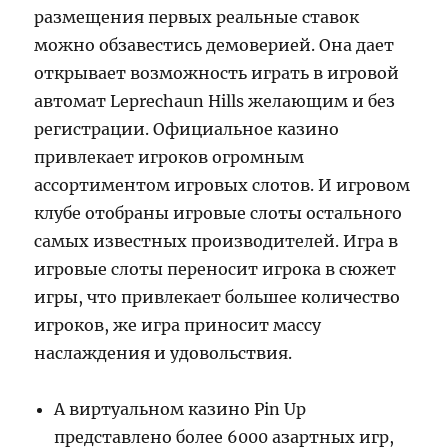
размещения первых реальные ставок
можно обзавестись демоверией. Она дает
открывает возможность играть в игровой
автомат Leprechaun Hills желающим и без
регистрации. Официальное казино
привлекает игроков огромным
ассортиментом игровых слотов. И игровом
клубе отобраны игровые слоты остального
самых известных производителей. Игра в
игровые слоты переносит игрока в сюжет
игры, что привлекает большее количество
игроков, же игра приносит массу
наслаждения и удовольствия.
А виртуальном казино Pin Up
представлено более 6000 азартных игр,