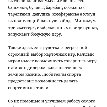
высокооплачиваемых символов есть
башмаки, булавы, барабан, обезьяна с
тарелками, девушка-конферансье а клоун,
выполняющий важную вайлда. Минимум
три скаттера, изображенных в виде пушки,
запускают бонусную игру.
Также здесь есть рулетка, а регрессной
огромный выбор карточных игр. Каждый
игрок имеет возможность совершить игру
с живого дилером, как а настоящем
земном казино. Любителям спорта
предоставит возможность делать
спортивные ставки.
Со их помощью и улучшаем работу самого