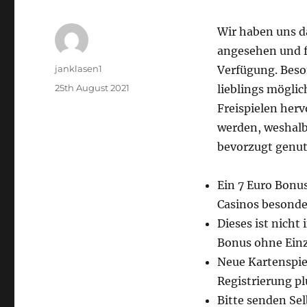
Wir haben uns da
angesehen und f
Author
janklasen1
Verfügung. Beso
Posted
25th August 2021
lieblings mögli
on
Freispielen her
werden, weshalb
bevorzugt genut
Ein 7 Euro Bonus
Casinos besond
Dieses ist nicht
Bonus ohne Einz
Neue Kartenspie
Registrierung p
Bitte senden Sel