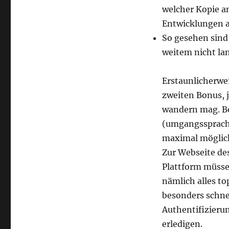
welcher Kopie an
Entwicklungen 
So gesehen sind 
weitem nicht lan
Erstaunlicherwei
zweiten Bonus, 
wandern mag. Be
(umgangssprachli
maximal möglich
Zur Webseite des
Plattform müssen
nämlich alles t
besonders schnel
Authentifizieru
erledigen.