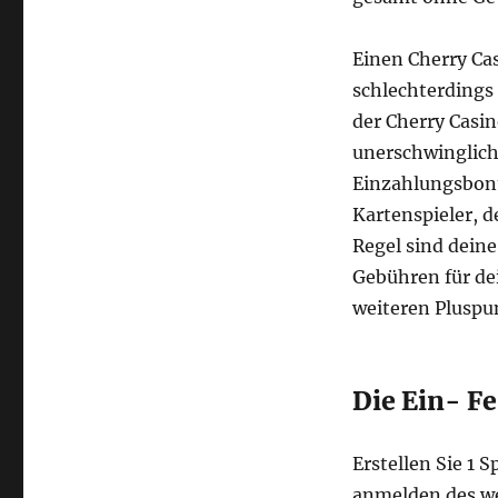
Einen Cherry Ca
schlechterdings 
der Cherry Casi
unerschwinglich,
Einzahlungsbonus
Kartenspieler, d
Regel sind deine
Gebühren für dei
weiteren Pluspun
Die Ein- F
Erstellen Sie 1 
anmelden des wei