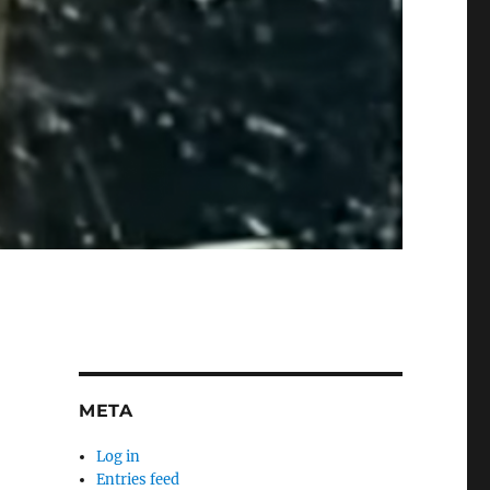
META
Log in
Entries feed