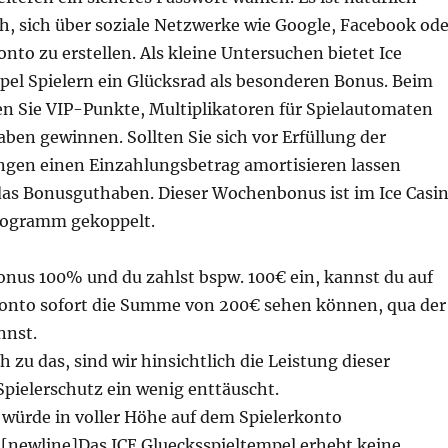
h, sich über soziale Netzwerke wie Google, Facebook ode
onto zu erstellen. Als kleine Untersuchen bietet Ice
pel Spielern ein Glücksrad als besonderen Bonus. Beim
n Sie VIP-Punkte, Multiplikatoren für Spielautomaten
ben gewinnen. Sollten Sie sich vor Erfüllung der
en einen Einzahlungsbetrag amortisieren lassen
t das Bonusguthaben. Dieser Wochenbonus ist im Ice Casi
rogramm gekoppelt.
onus 100% und du zahlst bspw. 100€ ein, kannst du auf
onto sofort die Summe von 200€ sehen können, qua der
nnst.
 zu das, sind wir hinsichtlich die Leistung dieser
Spielerschutz ein wenig enttäuscht.
 würde in voller Höhe auf dem Spielerkonto
 [newline]Das ICE Gluecksspieltempel erhebt keine