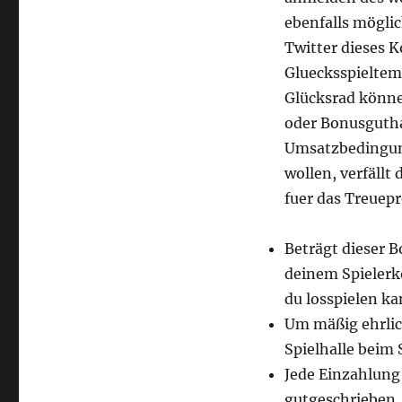
ebenfalls möglic
Twitter dieses K
Gluecksspieltem
Glücksrad könne
oder Bonusgutha
Umsatzbedingung
wollen, verfäll
fuer das Treuep
Beträgt dieser B
deinem Spielerk
du losspielen ka
Um mäßig ehrlich
Spielhalle beim 
Jede Einzahlung
gutgeschrieben.