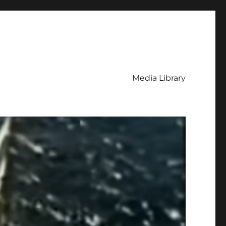
Media Library