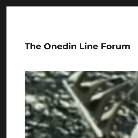
The Onedin Line Forum