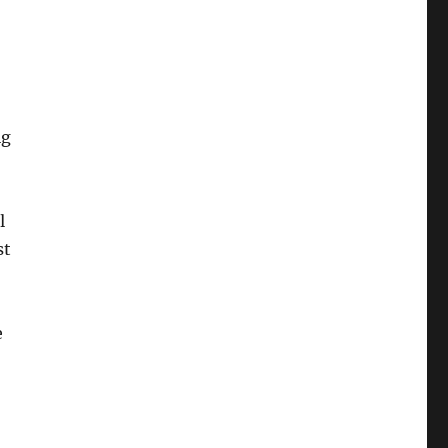
ig
l
st
e