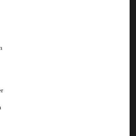
n
er
n