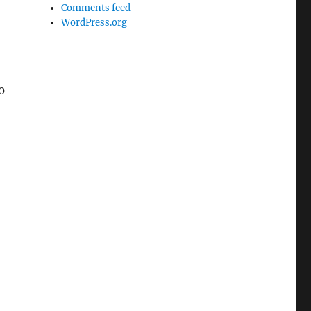
Comments feed
WordPress.org
0