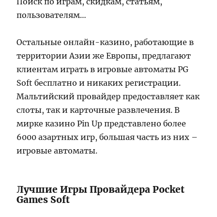
Поиск по играм, скидкам, статьям,
пользователям…
Остальные онлайн-казино, работающие в
территории Азии же Европы, предлагают
клиентам играть в игровые автоматы PG
Soft бесплатно и никаких регистрации.
Мальтийский провайдер предоставляет как
слоты, так и карточные развлечения. В
мирке казино Pin Up представлено более
6000 азартных игр, большая часть из них –
игровые автоматы.
Лучшие Игры Провайдера Pocket
Games Soft