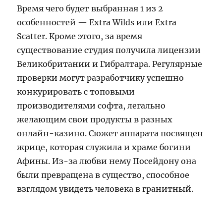
Время чего будет выбранная 1 из 2
особенностей — Extra Wilds или Extra
Scatter. Кроме этого, за время
существование студия получила лицензии
Великобритании и Гибралтара. Регулярные
проверки могут разработчику успешно
конкурировать с топовыми
производителями софта, легально
желающим свои продукты в разных
онлайн-казино. Сюжет аппарата посвящен
жрице, которая служила и храме богини
Афины. Из-за любви нему Посейдону она
были превращена в существо, способное
взглядом увидеть человека в гранитный.