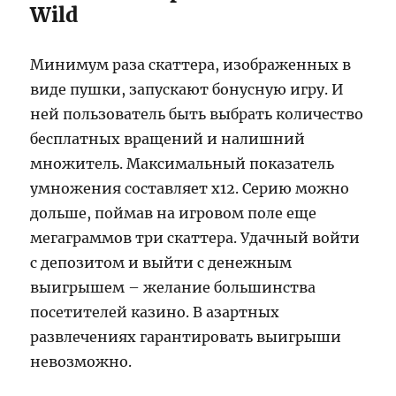
Wild
Минимум раза скаттера, изображенных в
виде пушки, запускают бонусную игру. И
ней пользователь быть выбрать количество
бесплатных вращений и налишний
множитель. Максимальный показатель
умножения составляет x12. Серию можно
дольше, поймав на игровом поле еще
мегаграммов три скаттера. Удачный войти
с депозитом и выйти с денежным
выигрышем – желание большинства
посетителей казино. В азартных
развлечениях гарантировать выигрыши
невозможно.