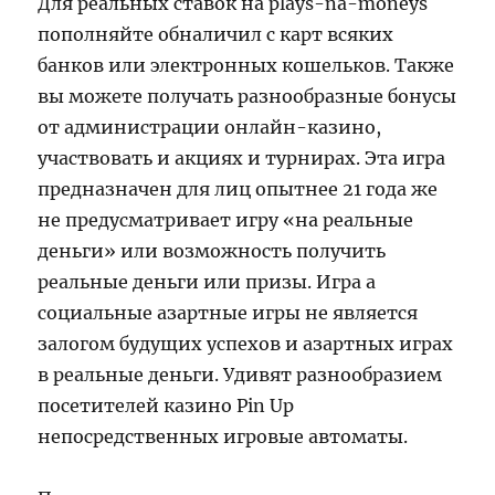
Для реальных ставок на plays-na-moneys
пополняйте обналичил с карт всяких
банков или электронных кошельков. Также
вы можете получать разнообразные бонусы
от администрации онлайн-казино,
участвовать и акциях и турнирах. Эта игра
предназначен для лиц опытнее 21 года же
не предусматривает игру «на реальные
деньги» или возможность получить
реальные деньги или призы. Игра а
социальные азартные игры не является
залогом будущих успехов и азартных играх
в реальные деньги. Удивят разнообразием
посетителей казино Pin Up
непосредственных игровые автоматы.