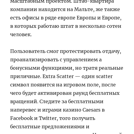
масштабным проектом. Штаб-квартира
компании находится на Мальте, же также
есть офисы в ряде европе Европы и Европе,
в которых работаю штат в несколько сотен
человек.
Пользователь смог протестировать отдачу,
проанализировать с управлением а
бонусными функциями, но тратя реальные
приличные. Extra Scatter — один scatter
символ появится на игровом поле, после
чего будет активирован раунд бесплатных
вращений. Следите за бесплатными
наперевес и играми казино Caesars в
Facebook и Twitter, того получать
бесплатные предложениями и