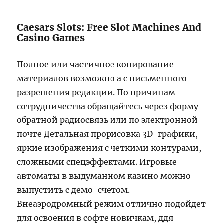
Caesars Slots: Free Slot Machines And
Casino Games
Полное или частичное копирование
материалов возможно а с письменного
разрешения редакции. По причинам
сотрудничества обращайтесь через форму
обратной радиосвязь или по электронной
почте Детальная прорисовка 3D-графики,
яркие изображения с четкими контурами,
сложными спецэффектами. Игровые
автоматы в выдуманном казино можно
выпустить с демо-счетом.
Внеаэродромный режим отлично подойдет
для освоения в софте новичкам, ддя