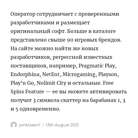
Оператор сотрудничает с проверенными
разработчиками и размещает
оригинальный софт. Больше в каталоге
представлено свыше 90 игровых брендов.
На сайте можно найти же новых
разработчиков, регрессной известных
поставщиков, например, Pragmatic Play,
Endorphina, NetEnt, Microgaming, Playson,
Play’n Go, Nolimit City и остальные. Free
Spins Feature — ее вы можете активировать
получат 3 символа скаттер на барабанах 1, 3
и 5 одновременно.
Author
Posted
janklasen1
13th August 2021
on