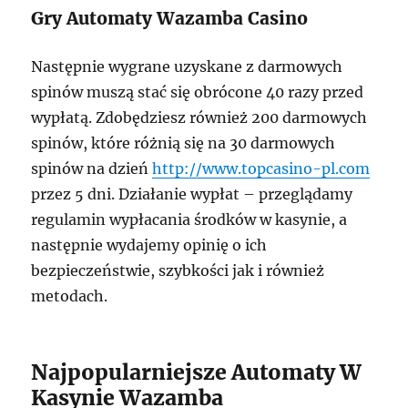
Gry Automaty Wazamba Casino
Następnie wygrane uzyskane z darmowych
spinów muszą stać się obrócone 40 razy przed
wypłatą. Zdobędziesz również 200 darmowych
spinów, które różnią się na 30 darmowych
spinów na dzień
http://www.topcasino-pl.com
przez 5 dni. Działanie wypłat – przeglądamy
regulamin wypłacania środków w kasynie, a
następnie wydajemy opinię o ich
bezpieczeństwie, szybkości jak i również
metodach.
Najpopularniejsze Automaty W
Kasynie Wazamba