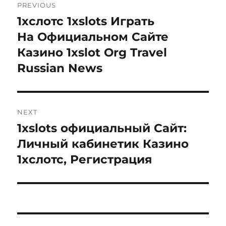
PREVIOUS
navigation
1хслотс 1xslots Играть
Previous
post:
На Официальном Сайте
Казино 1xslot Org Travel
Russian News
NEXT
1xslots официальный Сайт:
Next
post:
Личный кабинетик Казино
1хслотс, Регистрация