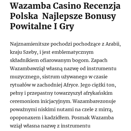
Wazamba Casino Recenzja
Polska ️ Najlepsze Bonusy
Powitalne I Gry
Najznamienitsze pochodzi pochodzące z Arabii,
kraju Szeby, i jest emblematycznym
składnikiem ofiarowanym bogom. Zapach
Wazambawziął własną nazwę od instrumentu
muzycznego, sistrum używanego w czasie
rytuałów w zachodniej Afryce. Jego ciężki ton,
pełny i przepastny towarzyszył afrykańskim
ceremoniom inicjacyjnym. Wazambarezonuje
poważnymi niskimi nutami na czele z mirrą,
opoponaxem i kadzidłem. Posmak Wazamba
wziął własna nazwę z instrumentu