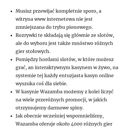
Musisz przewijać kompletnie sporo, a
witryna www internetowa nie jest
zmniejszana do trybu pionowego.
Rozrywki te składają się głównie ze slotów,
ale do wyboru jest także mnóstwo różnych
gier stołowych.
Pomiędzy hordami slotów, w które możesz
grać, an interaktywnym kasynem w żywo, na
systemie tej każdy entuzjasta kasyn online
wyszuka coś dla siebie.
W kasynie Wazamba możemy z kolei liczyć
na wiele przeróżnych promocji, w jakich
otrzymujemy darmowe spiny.
Jak obecnie wcześniej wspomnieliśmy,
Wazamba oferuje około 4000 różnych gier