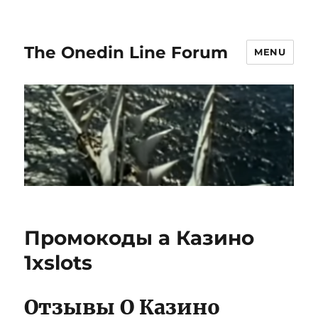
The Onedin Line Forum
MENU
Промокоды а Казино
1xslots
Отзывы О Казино