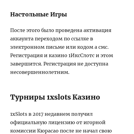
Настольные Игры
После этого было проведена активация
аккаунта переходом по ссылке в
электронном письме или кодом а смс.
Регистрация и казино 1ИксСлотс и этом
завершится. Регистрация не доступна
несовершеннолетним.
Турниры 1xslots Казино
1xSlots в 2017 недавнем получил
официальную лицензию от игорной
комиссии Кюрасао после не начал свою