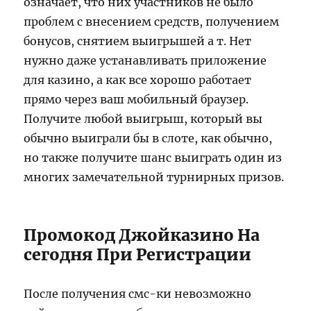
означает, что них участников не было
проблем с внесением средств, получением
бонусов, снятием выигрышей а т. Нет
нужно даже устанавливать приложение
для казино, а как все хорошо работает
прямо через ваш мобильный браузер.
Получите любой выигрыш, который вы
обычно выиграли бы в слоте, как обычно,
но также получите шанс выиграть один из
многих замечательной турнирных призов.
Промокод Джойказино На
сегодня При Регистрации
После получения смс-ки невозможно