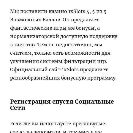
Мы поставили казино 1xSlots 4, 5 из 5
Возможных Баллов. Он предлагает
фантастические игры же бонусы, а
нормализаторской доступную поддержку
клиентов. Тем не недостаточно, мы
считаем, только есть возможности ддя
улучшения системы фильтрации игр.
Официальный сайт 1хSlots предлагает
разнообразнейших бонусную программу.
Регистрация спустя Социальные
Сети
Если же вы используете пресловутые
средства депозитов, и том числе же