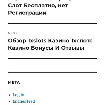
Слот Бесплатно, нет
Регистрации
NEXT
Обзор 1xslots Казино 1хслотс
Next
post:
Казино Бонусы И Отзывы
META
Log in
Entries feed