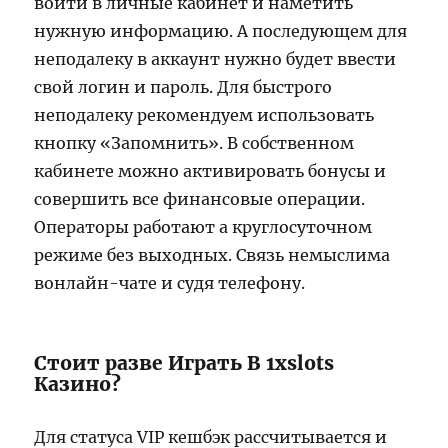
войти в личные кабинет и наметить
нужную информацию. А последующем для
неподалеку в аккаунт нужно будет ввести
свой логин и пароль. Для быстрого
неподалеку рекомендуем использовать
кнопку «Запомнить». В собственном
кабинете можно активировать бонусы и
совершить все финансовые операции.
Операторы работают а круглосуточном
режиме без выходных. Связь немыслима
вонлайн-чате и судя телефону.
Стоит разве Играть В 1xslots
Казино?
Для статуса VIP кешбэк рассчитывается и