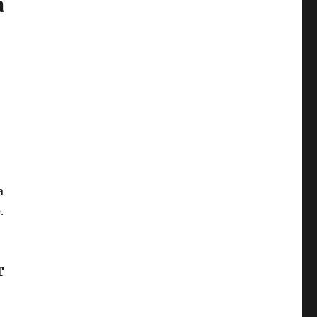
а
а
.
т