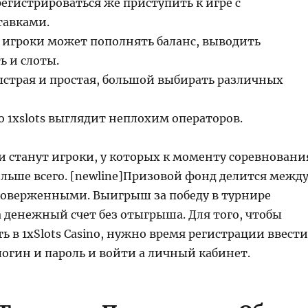
егистрироваться же приступить к игре с
тавками.
 игроки может пополнять баланс, выводить
ь и слоты.
ыстрая и простая, большой выбирать различных
 1xslots выглядит неплохим операторов.
станут игроки, у которых к моменту соревновани
ольше всего. [newline]Призовой фонд делится межд
оверженными. Выигрыш за победу в турнире
 денежный счет без отыгрыша. Для того, чтобы
ь в 1xSlots Casino, нужно время регистрации ввести
огин и пароль и войти а личный кабинет.