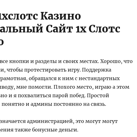
 1хслотс Казино
льный Сайт 1х Слотс
о
все кнопки и разделы и своих местах. Хорошо, что
и, чтобы протестировать игру. Поддержка
грамотная, обращался к ним с нестандартных
воду, мне помогли. Плохого место, играю а этом
но и я похвалиться парой побед. Простой
ё понятно и админы постоянно на связь.
азначается администрацией, это могут могут
ения также бонусные деньги.