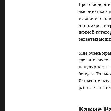
Протомодернис
американка а 
исключительно
лишь зарегист
данной катего
захватывающий
Мне очень нра
сделано качест
популярность 
бонусы. Тольк
Деньги нельзя 
работает отли
Какие Р