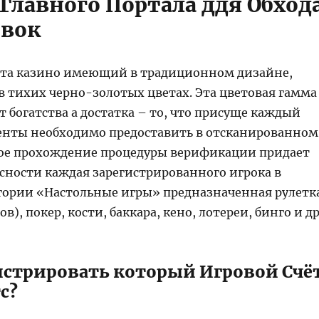
 Главного Портала ддя Обход
овок
та казино имеющий в традиционном дизайне,
 тихих черно-золотых цветах. Эта цветовая гамма
 богатства а достатка – то, что присуще каждый
енты необходимо предоставить в отсканированном
ное прохождение процедуры верификации придает
асности каждая зарегистрированного игрока в
тегории «Настольные игры» предназначенная рулетк
в), покер, кости, баккара, кено, лотереи, бинго и др
истрировать который Игровой Счё
с?