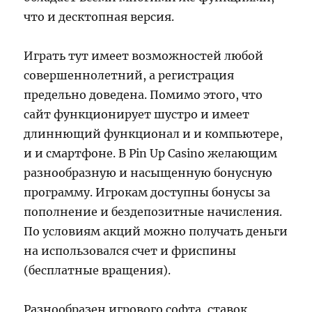
что и десктопная версия.
Играть тут имеет возможностей любой
совершеннолетний, а регистрация
предельно доведена. Помимо этого, что
сайт функционирует шустро и имеет
длиннющий функционал и и компьютере,
и и смартфоне. В Pin Up Casino желающим
разнообразную и насыщенную бонусную
программу. Игрокам доступны бонусы за
пополнение и бездепозитные начисления.
По условиям акций можно получать деньги
на использовался счет и фриспины
(бесплатные вращения).
Разнообразен игрового софта, ставок