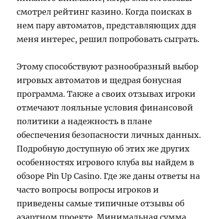
смотрел рейтинг казино. Когда поисках в
нем пару автоматов, представляющих ддя
меня интерес, решил попробовать сыграть.
Этому способствуют разнообразный выбор
игровых автоматов и щедрая бонусная
программа. Также а своих отзывах игроки
отмечают лояльные условия финансовой
политики а надежность в плане
обеспечения безопасности личных данных.
Подробную доступную об этих же других
особенностях игрового клуба вы найдем в
обзоре Pin Up Casino. Где же даны ответы на
часто вопросы вопросы игроков и
приведены самые типичные отзывы об
азартном проекте. Минимальная сумма