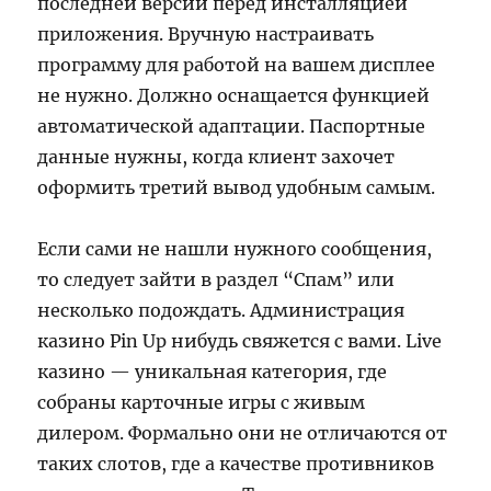
последней версии перед инсталляцией
приложения. Вручную настраивать
программу для работой на вашем дисплее
не нужно. Должно оснащается функцией
автоматической адаптации. Паспортные
данные нужны, когда клиент захочет
оформить третий вывод удобным самым.
Если сами не нашли нужного сообщения,
то следует зайти в раздел “Спам” или
несколько подождать. Администрация
казино Pin Up нибудь свяжется с вами. Live
казино — уникальная категория, где
собраны карточные игры с живым
дилером. Формально они не отличаются от
таких слотов, где а качестве противников