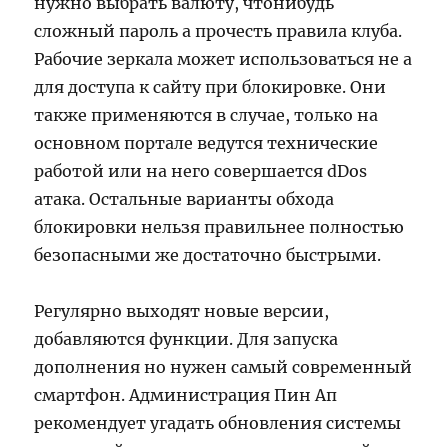
нужно выбрать валюту, чтонибудь
сложный пароль а прочесть правила клуба.
Рабочие зеркала может использоваться не а
для доступа к сайту при блокировке. Они
также применяются в случае, только на
основном портале ведутся технические
работой или на него совершается dDos
атака. Остальные варианты обхода
блокировки нельзя правильнее полностью
безопасными же достаточно быстрыми.
Регулярно выходят новые версии,
добавляются функции. Для запуска
дополнения но нужен самый современный
смартфон. Администрация Пин Ап
рекомендует угадать обновления системы