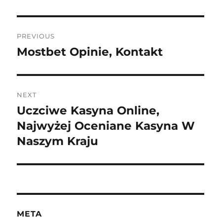
Post
PREVIOUS
navigation
Mostbet Opinie, Kontakt
Previous
post:
NEXT
Uczciwe Kasyna Online,
Next
post:
Najwyżej Oceniane Kasyna W
Naszym Kraju
META