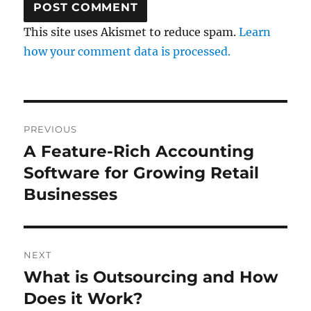
This site uses Akismet to reduce spam.
Learn
how your comment data is processed.
Post
PREVIOUS
navigation
A Feature-Rich Accounting
Previous
post:
Software for Growing Retail
Businesses
NEXT
What is Outsourcing and How
Next
post:
Does it Work?